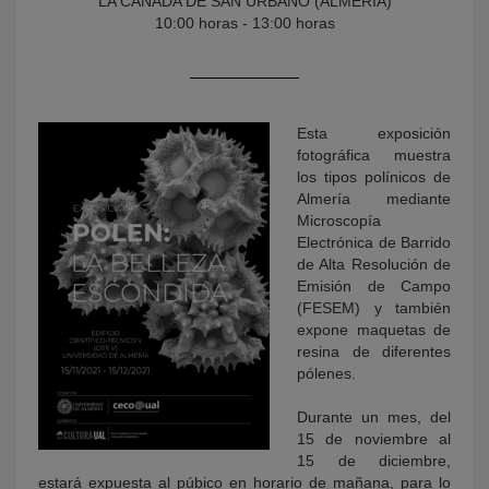
LA CAÑADA DE SAN URBANO (ALMERÍA)
10:00 horas - 13:00 horas
Esta exposición
fotográfica muestra
los tipos polínicos de
Almería mediante
Microscopía
KY
Electrónica de Barrido
de Alta Resolución de
Emisión de Campo
(FESEM) y también
expone maquetas de
resina de diferentes
pólenes.
Durante un mes, del
15 de noviembre al
15 de diciembre,
estará expuesta al púbico en horario de mañana, para lo