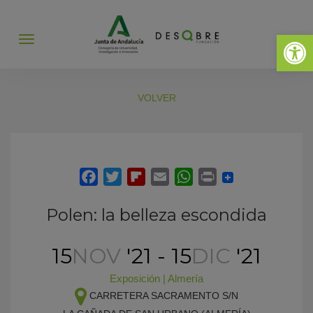
Abrir 
Abrir
menú
VOLVER
Polen: la belleza escondida
15
NOV
'21 - 15
DIC
'21
Exposición
|
Almería
CARRETERA SACRAMENTO S/N