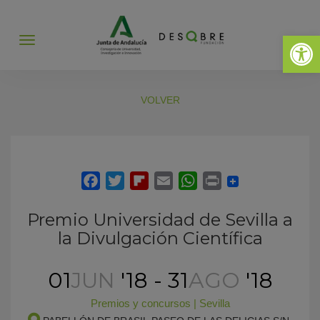
Abrir 
Abrir
menú
VOLVER
Premio Universidad de Sevilla a
la Divulgación Científica
01
JUN
'18 - 31
AGO
'18
Premios y concursos
|
Sevilla