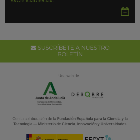
«#CienciaDirecta».
Gu
en
Go
Ca
SUSCRÍBETE A NUESTRO
BOLETÍN
Una web de:
Con la colaboración de la
Fundación Española para la Ciencia y la
Tecnología — Ministerio de Ciencia, Innovación y Universidades