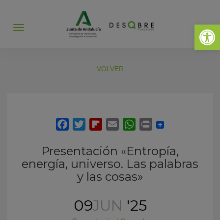
Abrir 
Abrir
menú
VOLVER
Presentación «Entropía,
energía, universo. Las palabras
y las cosas»
09
JUN
'25