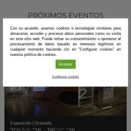
PRÓXIMOS EVENTOS
Con su acuerdo, usamos cookies o tecnologías similares para
almacenar, acceder y procesar datos personales como su visita
en este sitio web. Puede retirar su consentimiento u oponerse al
procesamiento de datos basado en intereses legítimos en
cualquier momento haciendo clic en "Configurar cookies" en
nuestra política de cookies.
Aceptar
Configurar cookies
Exposición
|
Granada
20
ENE
'26 - 19
DIC
'26