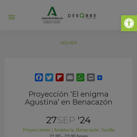
Abrir 
Abrir
menú
VOLVER
Proyección ‘El enigma
Agustina’ en Benacazón
27
SEP
'24
Proyecciones
|
Andalucía
,
Benacazón
,
Sevilla
21:00 - 23:00 horas