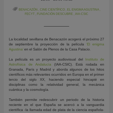
BENACAZÓN
,
CINE CIENTÍFICO
,
EL ENIGMA AGUSTINA
,
FECYT
,
FUNDACIÓN DESCUBRE
,
IAA-CSIC
La localidad sevillana de Benacazón acogerá el próximo 27
de septiembre la proyección de la película
‘El enigma
Agustina’
en el Salón de Plenos de la Casa Palacio.
KY
La película es un proyecto audiovisual del
Instituto de
Astrofísica de Andalucía
(IAA-CSIC). Está rodada en
Granada, París y Madrid y aborda algunos de los hitos
científicos más relevantes ocurridos en Europa en el primer
tercio del siglo XX, haciendo especial hincapié en
disciplinas como la relatividad general, la mecánica
cuántica y la cosmología.
También permite redescubrir un periodo de la historia
reciente en el que España se acercó a la vanguardia
científica -la llamada edad de plata de la ciencia española-