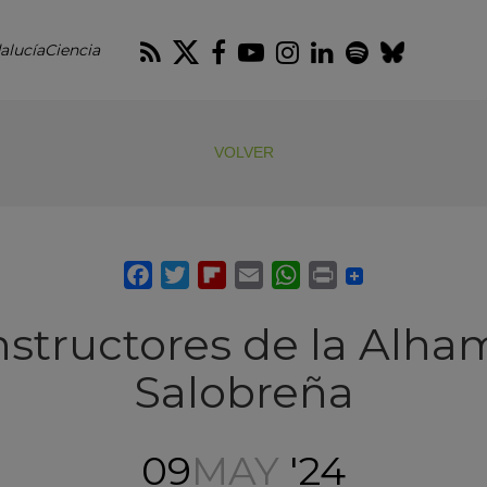
RSS
Twitter
Facebook
Youtube
Instagram
LinkedIn
Spotify
Blues
alucíaCiencia
VOLVER
nstructores de la Alha
Salobreña
09
MAY
'24