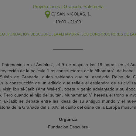
Proyecciones
|
Granada
,
Salobreña
C/ SAN NICOLÁS, 1.
19:00 - 21:00
ICO
,
FUNDACIÓN DESCUBRE
,
LA ALHAMBRA
,
LOS CONSTRUCTORES DE LA
 y Patrimonio en al-Ándalus´, el 9 de mayo a las 19 horas, en el Au
proyección de la película `Los constructores de la Alhambra´, de Isab
el Sultán de Granada, quien sabiendo que su asediado Reino de
la construcción de un edificio que refleje el esplendor de su civilizac
 visir, Ibn al-Jatib (Amr Waked), poeta y genio adelantado a su época
o. Pero cuando el hijo del sultán, Muhammad V, hereda el trono e invo
Ibn al-Jatib se debate entre las ideas de su antiguo mundo y el nue
toria de la Granada del s. XIV, el canto del cisne de la Europa musul
Organiza
Fundación Descubre