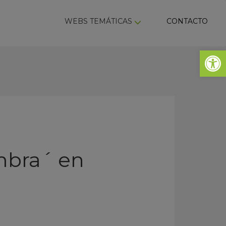
ky
WEBS TEMÁTICAS
CONTACTO
Abrir 
mbra´ en