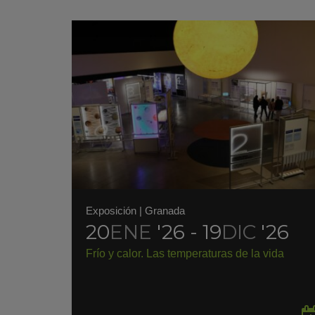
Exposición
|
Granada
20
ENE
'26 - 19
DIC
'26
Frío y calor. Las temperaturas de la vida