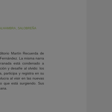
 ALHAMBRA
,
SALOBREÑA
ditorio Martín Recuerda de
el Fernández. La misma narra
 Granada está condenado a
ión y desafíe al olvido: los
, participa y registra en su
lucra al visir en las nuevas
vo que está surgiendo. Sus
mana.