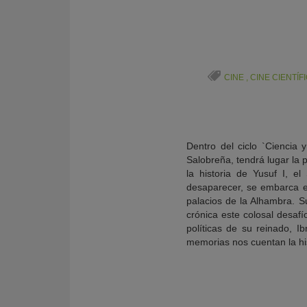
CINE
,
CINE CIENTÍF
Dentro del ciclo `Ciencia
Salobreña, tendrá lugar la 
la historia de Yusuf I, 
desaparecer, se embarca en 
palacios de la Alhambra. Su
KY
crónica este colosal desafí
políticas de su reinado, 
memorias nos cuentan la his