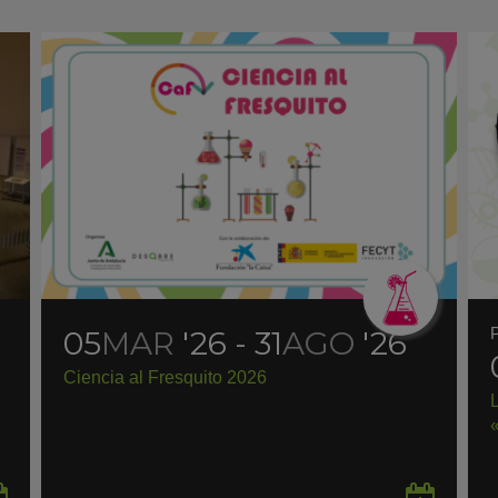
05
MAR
'26 - 31
AGO
'26
Ciencia al Fresquito 2026
Guardar
Gua