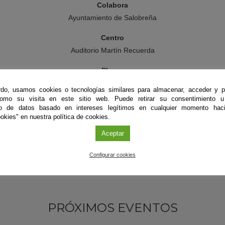
Colabora
Ayuntamiento de Salobreña
Centro
Auditorio Martín Recuerda
Plazas
Limitadas
do, usamos cookies o tecnologías similares para almacenar, acceder y p
como su visita en este sitio web. Puede retirar su consentimiento u
to de datos basado en intereses legítimos en cualquier momento haci
okies" en nuestra política de cookies.
Aceptar
Configurar cookies
PRÓXIMOS EVENTOS