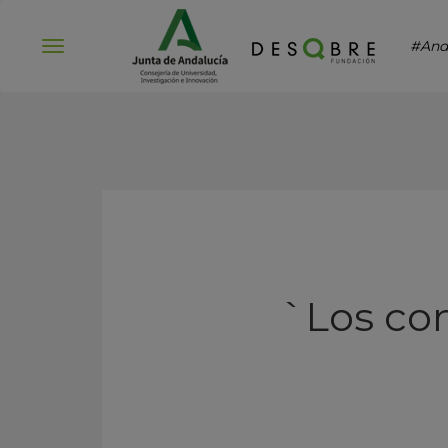
#And
Abrir
menú
`Los co