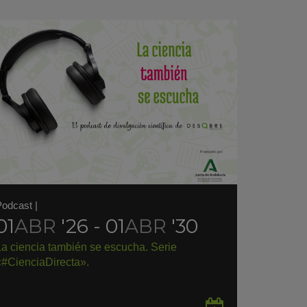
Podcast
|
01
ABR
'26 - 01
ABR
'30
La ciencia también se escucha. Serie
«#CienciaDirecta».
rdar
Guardar