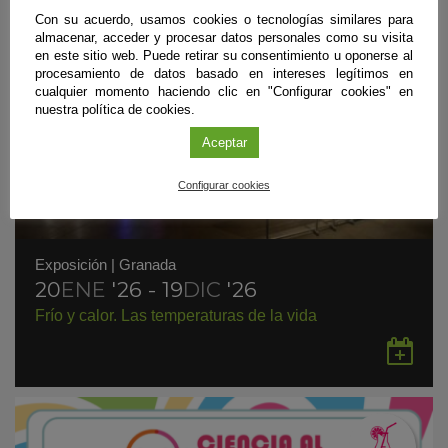
Con su acuerdo, usamos cookies o tecnologías similares para
almacenar, acceder y procesar datos personales como su visita
en este sitio web. Puede retirar su consentimiento u oponerse al
procesamiento de datos basado en intereses legítimos en
cualquier momento haciendo clic en "Configurar cookies" en
nuestra política de cookies.
Aceptar
Configurar cookies
Exposición
|
Granada
20
ENE
'26 - 19
DIC
'26
Frío y calor. Las temperaturas de la vida
Gu
en
Go