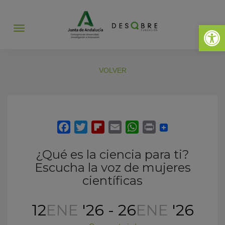
Abrir 
Abrir
menú
VOLVER
¿Qué es la ciencia para ti?
Escucha la voz de mujeres
científicas
12
ENE
'26 - 26
ENE
'26