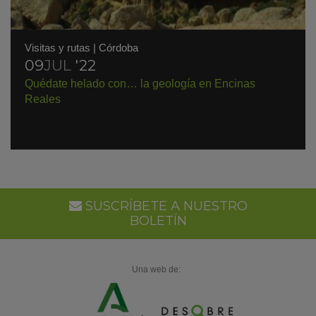
Visitas y rutas
|
Córdoba
09
JUL
'22
Quédate helado con… la geología en Encinas
Reales
SUSCRÍBETE A NUESTRO
BOLETÍN
Una web de: