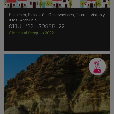
Encuentro
,
Exposición
,
Observaciones
,
Talleres
,
Visitas y
rutas
|
Andalucía
01
JUL
'22 - 30
SEP
'22
Ciencia al fresquito 2022