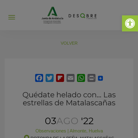
Abrir 
Abrir
menú
VOLVER
Quédate helado con… Las
estrellas de Matalascañas
03
AGO
'22
Observaciones
|
Almonte
,
Huelva