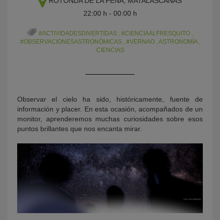
ROTONDA DE LA PEÑA, MATALASCAÑAS
22:00 h - 00:00 h
#ACTIVIDADESDIVERTIDAS
,
#CIENCIAALFRESQUITO
,
#OBSERVACIONESASTRONÓMICAS
,
#VERNAO
,
ASTRONOMÍA
,
CIENCIAS
Observar el cielo ha sido, históricamente, fuente de
KY
información y placer. En esta ocasión, acompañados de un
monitor, aprenderemos muchas curiosidades sobre esos
puntos brillantes que nos encanta mirar.