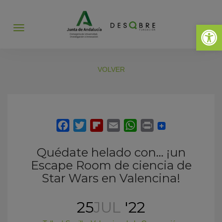
Abrir 
Abrir
menú
VOLVER
Quédate helado con… ¡un
Escape Room de ciencia de
Star Wars en Valencina!
25
JUL
'22