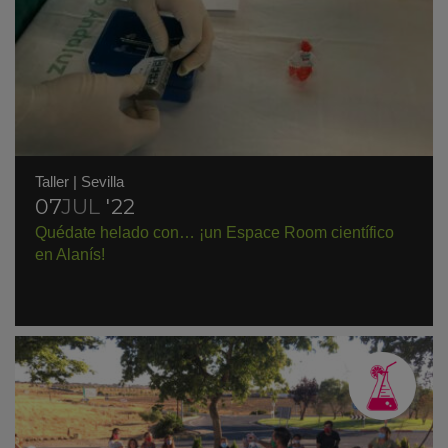
Taller
|
Sevilla
07
JUL
'22
Quédate helado con… ¡un Espace Room científico
en Alanís!