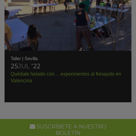
Taller
|
Sevilla
25
JUL
'22
Quédate helado con… experimentos al fresquito en
Valencina
SUSCRÍBETE A NUESTRO
BOLETÍN