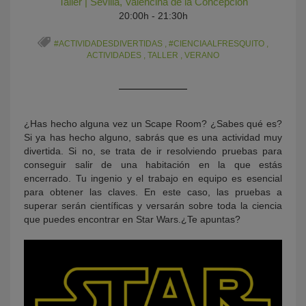
Taller
|
Sevilla
,
Valencina de la Concepción
20:00h - 21:30h
#ACTIVIDADESDIVERTIDAS
,
#CIENCIAALFRESQUITO
,
ACTIVIDADES
,
TALLER
,
VERANO
¿Has hecho alguna vez un Scape Room? ¿Sabes qué es?
Si ya has hecho alguno, sabrás que es una actividad muy
KY
divertida. Si no, se trata de ir resolviendo pruebas para
conseguir salir de una habitación en la que estás
encerrado. Tu ingenio y el trabajo en equipo es esencial
para obtener las claves. En este caso, las pruebas a
superar serán científicas y versarán sobre toda la ciencia
que puedes encontrar en Star Wars.¿Te apuntas?