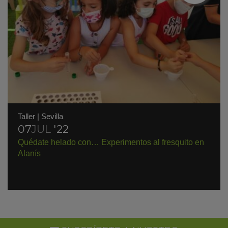
Taller
|
Sevilla
07
JUL
'22
Quédate helado con… Experimentos al fresquito en
Alanís