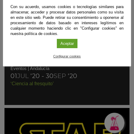
Con su acuerdo, usamos cookies o tecnologías similares para
almacenar, acceder y procesar datos personales como su visita
en este sitio web. Puede retirar su consentimiento u oponerse al
procesamiento de datos basado en intereses legítimos en
cualquier momento haciendo clic en "Configurar cookies" en
nuestra política de cookies.
Aceptar
Configurar cookies
Eventos
|
Andalucía
01
JUL
'20 - 30
SEP
'20
‘Ciencia al fresquito’