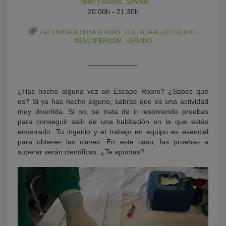
Taller
|
Alanís
,
Sevilla
20:00h - 21:30h
#ACTIVIDADESDIVERTIDAS
,
#CIENCIAALFRESQUITO
,
#ESCAPEROOM
,
VERANO
¿Has hecho alguna vez un Escape Room? ¿Sabes qué
es? Si ya has hecho alguno, sabrás que es una actividad
KY
muy divertida. Si no, se trata de ir resolviendo pruebas
para conseguir salir de una habitación en la que estás
encerrado. Tu ingenio y el trabajo en equipo es esencial
para obtener las claves. En este caso, las pruebas a
superar serán científicas. ¿Te apuntas?