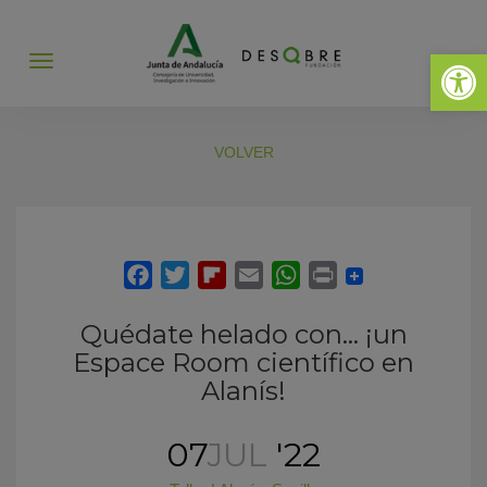
Abrir 
Abrir
menú
VOLVER
Quédate helado con… ¡un
Espace Room científico en
Alanís!
07
JUL
'22