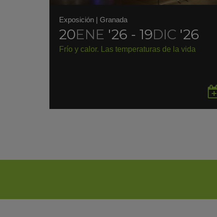
Exposición
|
Granada
20
ENE
'26 - 19
DIC
'26
Frío y calor. Las temperaturas de la vida