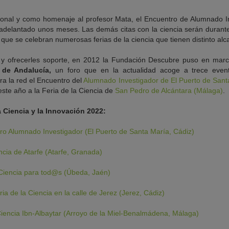
ional y como homenaje al profesor Mata, el Encuentro de Alumnado In
adelantado unos meses. Las demás citas con la ciencia serán durant
 que se celebran numerosas ferias de la ciencia que tienen distinto alc
 y ofrecerles soporte, en 2012 la Fundación Descubre puso en mar
n de Andalucía,
un foro que en la actualidad acoge a trece event
ra la red el Encuentro del
Alumnado Investigador de El Puerto de Sant
ste año a la Feria de la Ciencia de
San Pedro de Alcántara (Málaga)
.
a Ciencia y la Innovación 2022:
ro Alumnado Investigador (El Puerto de Santa María, Cádiz)
ncia de Atarfe (Atarfe, Granada)
Ciencia para tod@s (Úbeda, Jaén)
ria de la Ciencia en la calle de Jerez (Jerez, Cádiz)
Ciencia Ibn-Albaytar (Arroyo de la Miel-Benalmádena, Málaga)