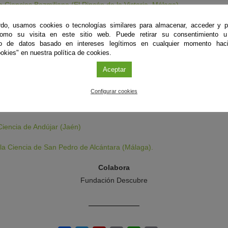
 Ciencias Bezmiliana (El Rincón de la Victoria, Málaga)
jornadas de Ciencia en la calle (Algeciras, Cádiz)
do, usamos cookies o tecnologías similares para almacenar, acceder y p
como su visita en este sitio web. Puede retirar su consentimiento u
to de datos basado en intereses legítimos en cualquier momento haci
Ciencia de Almería.
okies" en nuestra política de cookies.
 Ciencia de Sevilla.
Aceptar
Ciencia (Córdoba)
Configurar cookies
 Ciencia de Castilblanco (Castilblanco de los Arroyos, Sevilla)
 Ciencia de Andújar (Jaén)
 la Ciencia de San Pedro de Alcántara (Málaga).
Colabora
Fundación Descubre