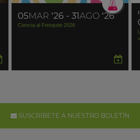
05
MAR
'26 - 31
AGO
'26
Ciencia al Fresquito 2026
Guardar
Gua
en
en
Google
Goo
Calendar
Cal
SUSCRÍBETE A NUESTRO BOLETÍN