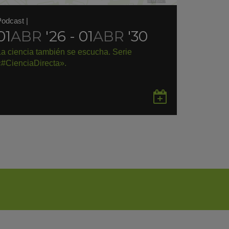
Podcast
|
01
ABR
'26 - 01
ABR
'30
La ciencia también se escucha. Serie
«#CienciaDirecta».
rdar
Guardar
en
gle
Google
endar
Calendar