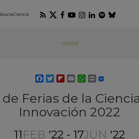
RSS
Twitter
Facebook
Youtube
Instagram
LinkedIn
Spotify
Blues
alucíaCiencia
VOLVER
de Ferias de la Ciencia
Innovación 2022
11
FEB
'22 - 17
JUN
'22