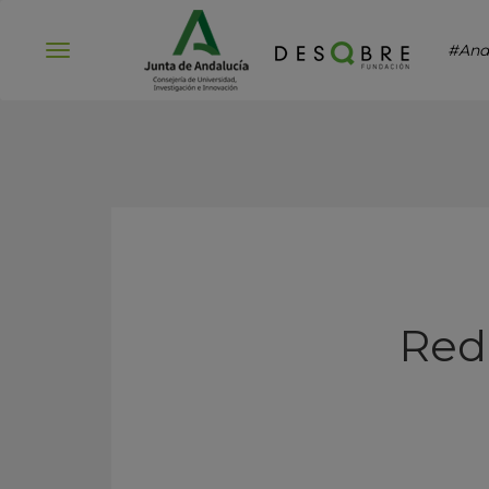
#And
Abrir
menú
Red 