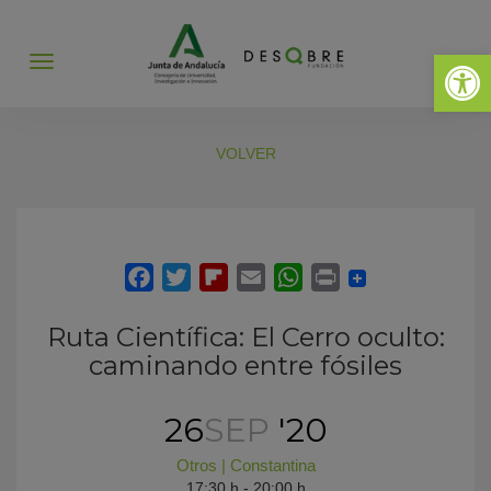
Abrir 
Abrir
menú
VOLVER
Ruta Científica: El Cerro oculto:
caminando entre fósiles
26
SEP
'20
Otros
|
Constantina
17:30 h - 20:00 h