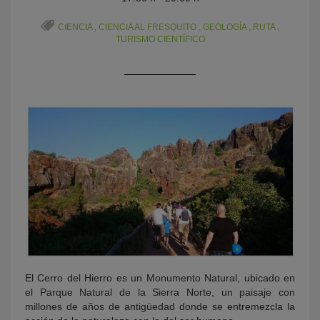
CIENCIA
,
CIENCIA AL FRESQUITO
,
GEOLOGÍA
,
RUTA
,
TURISMO CIENTÍFICO
KY
El Cerro del Hierro es un Monumento Natural, ubicado en
el Parque Natural de la Sierra Norte, un paisaje con
millones de años de antigüedad donde se entremezcla la