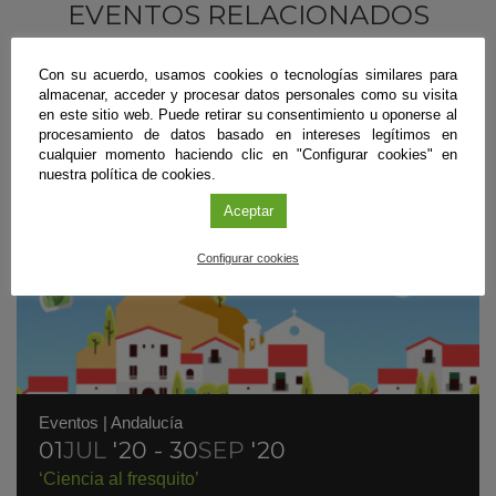
EVENTOS RELACIONADOS
Con su acuerdo, usamos cookies o tecnologías similares para
almacenar, acceder y procesar datos personales como su visita
en este sitio web. Puede retirar su consentimiento u oponerse al
procesamiento de datos basado en intereses legítimos en
cualquier momento haciendo clic en "Configurar cookies" en
nuestra política de cookies.
Aceptar
Configurar cookies
Eventos
|
Andalucía
01
JUL
'20 - 30
SEP
'20
‘Ciencia al fresquito’