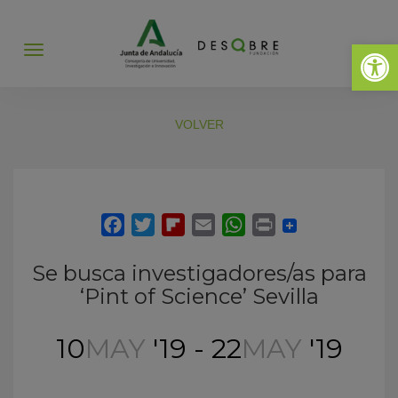
Abrir 
Abrir
menú
VOLVER
Se busca investigadores/as para
‘Pint of Science’ Sevilla
10
MAY
'19 - 22
MAY
'19