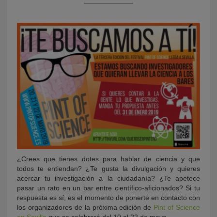
KY
¿Crees que tienes dotes para hablar de ciencia y que
todos te entiendan? ¿Te gusta la divulgación y quieres
acercar tu investigación a la ciudadanía? ¿Te apetece
pasar un rato en un bar entre científico-aficionados? Si tu
respuesta es sí, es el momento de ponerte en contacto con
los organizadores de la próxima edición de
Pint of Science
en Sevilla,
que se celebrará del 10 al 22 de mayo.