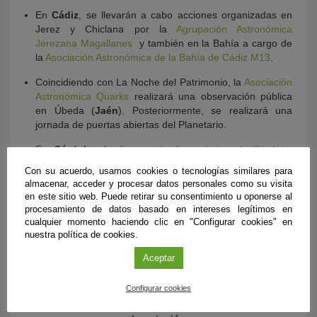
En
Cádiz
, se llevarán a cabo acciones organizadas en
Jerez y Chiclana por la
Agrupación Astronómica
Jerezana Magallanes
y también en la Bahía a cargo de
la
Asociación Astronómica de la Bahía de Cádiz M13
.
Coincidiendo con La Noche del Patrimonio, la
Asociación
Astronómica Quarks
realizará una observación pública
en Úbeda (
Jaén
). Posteriormente, se realizará una
jornada de puertas abiertas del Planetario.
En
Córdoba
, la
Agrupación Astronómica de Córdoba
junto con el Aula de Astronomía de la Universidad han
Con su acuerdo, usamos cookies o tecnologías similares para
organizado varias charlas y una observación pública.
almacenar, acceder y procesar datos personales como su visita
en este sitio web. Puede retirar su consentimiento u oponerse al
*
Imagen de portada
: Constelación de Hércules. Till
procesamiento de datos basado en intereses legítimos en
Credner/ Wikimedia
cualquier momento haciendo clic en "Configurar cookies" en
nuestra política de cookies.
Organiza
Aceptar
Federación de Asociaciones
astronómicas Red Andaluza de
Configurar cookies
Astronomía