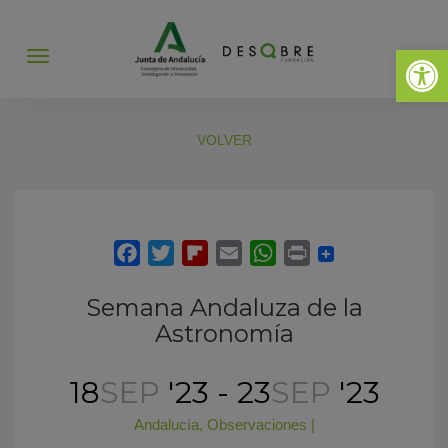
Abrir 
Abrir
menú
VOLVER
Semana Andaluza de la
Astronomía
18
SEP
'23 - 23
SEP
'23
Andalucía
,
Observaciones
|