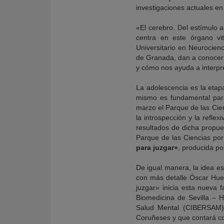
investigaciones actuales en
«El cerebro. Del estímulo a
centra en este órgano vit
Universitario en Neurocienc
de Granada, dan a conocer e
y cómo nos ayuda a interpre
La adolescencia es la etapa
mismo es fundamental para
marzo el Parque de las Cien
la introspección y la reflex
resultados de dicha propu
Parque de las Ciencias po
para juzgar»
, producida po
De igual manera, la idea es 
con más detalle Óscar Hue
juzgar» inicia esta nueva f
Biomedicina de Sevilla – H
Salud Mental (CIBERSAM),
Coruñeses y que contará con