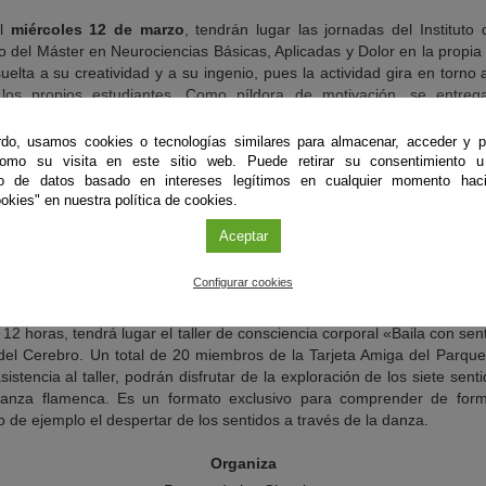
el
miércoles 12 de marzo
, tendrán lugar las jornadas del Instituto
o del Máster en Neurociencias Básicas, Aplicadas y Dolor en la propia se
uelta a su creatividad y a su ingenio, pues la actividad gira en torno 
 los propios estudiantes. Como píldora de motivación, se entre
r la jornada.
do, usamos cookies o tecnologías similares para almacenar, acceder y p
domingo 16 de marzo
a las 11 horas, la música, la danza y el fla
como su visita en este sitio web. Puede retirar su consentimiento u
rociencia en el experimento escénico «Siete sentidos» dirigido al públi
to de datos basado en intereses legítimos en cualquier momento haci
okies" en nuestra política de cookies.
 ideal para indagar en los avances de la neurociencia mientras se 
ora Erika Fritz Roa —conocida artísticamente como «Erika la que nac
Aceptar
a Sorroche. La actividad, que estará dirigida por la propia bailaora
tuto de Neurociencias «Federico Olóriz» de la Universidad de Granada
Configurar cookies
ra consciente cuatro de los siete sentidos a través del movimiento.
12 horas, tendrá lugar el taller de consciencia corporal «Baila con sen
del Cerebro. Un total de 20 miembros de la Tarjeta Amiga del Parque
stencia al taller, podrán disfrutar de la exploración de los siete sent
danza flamenca. Es un formato exclusivo para comprender de form
 de ejemplo el despertar de los sentidos a través de la danza.
Organiza