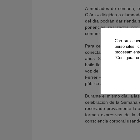
A mediados de semana, 
Olóriz» dirigidas a alumnad
del día podrán dar rienda s
ponencias realizados por
comunicación oral al finaliza
Con su acuer
Para cerrar la semana, el
personales 
conectar el arte con la neu
procesamien
"Configurar co
años. Será una oportunidad
baile flamenco de la baila
voz del cantaor David Garcí
Ferrer —director del Insti
público a reconocer de mane
Durante el mismo día, a las 
celebración de la Semana 
reservado previamente la asi
formas expresivas de la 
consciencia corporal usando