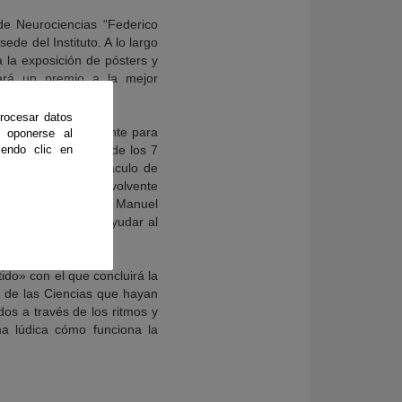
 de Neurociencias “Federico
de del Instituto. A lo largo
a la exposición de pósters y
gará un premio a la mejor
rocesar datos
menco sirven de puente para
 oponerse al
co general a partir de los 7
endo clic en
disfruta del espectáculo de
ió de día»— y la envolvente
 y la presentará José Manuel
—, tiene como fin ayudar al
tido» con el que concluirá la
 de las Ciencias que hayan
idos a través de los ritmos y
a lúdica cómo funciona la