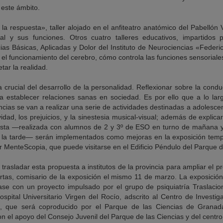
 este ámbito.
 la respuesta», taller alojado en el anfiteatro anatómico del Pabelló
al y sus funciones. Otros cuatro talleres educativos, impartidos 
ias Básicas, Aplicadas y Dolor del Instituto de Neurociencias «Federi
l funcionamiento del cerebro, cómo controla las funciones sensoriales
tar la realidad.
 crucial del desarrollo de la personalidad. Reflexionar sobre la con
 establecer relaciones sanas en sociedad. Es por ello que a lo lar
cias se van a realizar una serie de actividades destinadas a adolesc
ividad, los prejuicios, y la sinestesia musical-visual; además de explica
esta —realizada con alumnos de 2 y 3º de ESO en turno de mañana y 
r la tarde— serán implementados como mejoras en la exposición tem
r MenteScopia, que puede visitarse en el Edificio Péndulo del Parque d
trasladar esta propuesta a institutos de la provincia para ampliar el p
rtas, comisario de la exposición el mismo 11 de marzo. La exposici
ase con un proyecto impulsado por el grupo de psiquiatría Traslacion
ospital Universitario Virgen del Rocío, adscrito al Centro de Invest
 que será coproducido por el Parque de las Ciencias de Granada
 el apoyo del Consejo Juvenil del Parque de las Ciencias y del centr