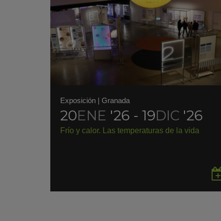
Exposición
|
Granada
20
ENE
'26 - 19
DIC
'26
Frío y calor. Las temperaturas de la vida