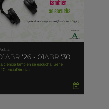
Podcast
|
01
ABR
'26 - 01
ABR
'30
La ciencia también se escucha. Serie
«#CienciaDirecta».
rdar
Guardar
en
gle
Google