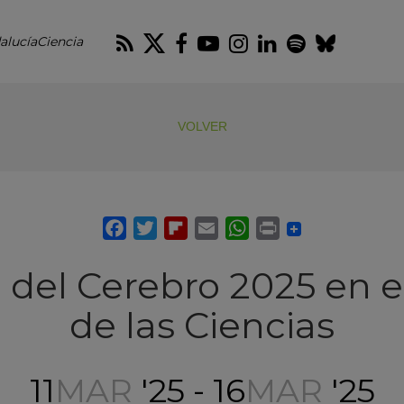
RSS
Twitter
Facebook
Youtube
Instagram
LinkedIn
Spotify
Blues
alucíaCiencia
VOLVER
del Cerebro 2025 en e
de las Ciencias
11
MAR
'25 - 16
MAR
'25