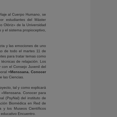
n Viaje al Cuerpo Humano, se
por estudiantes del Máster
co Olóriz» de la Universidad
 y el sistema propioceptivo,
ducta y las emociones de uno
go de todo el martes 11 de
entes para tratar temas como
r técnicas de relajación. Los
con el Consejo Juvenil del
poral
«Menssana. Conocer
e las Ciencias.
royecto, tal y como explicará
ón «Menssana. Conocer para
al (PsyNal) del instituto de
igación Biomédica en Red de
 y los Museos Científicos
o educativo Encuentro.