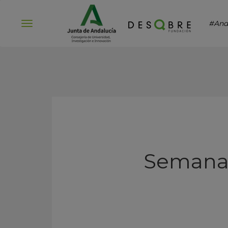
#And
Abrir
menú
Semana 