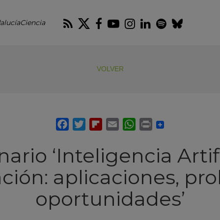
RSS
Twitter
Facebook
Youtube
Instagram
LinkedIn
Spotify
Blues
alucíaCiencia
VOLVER
ario ‘Inteligencia Artifi
ación: aplicaciones, p
oportunidades’