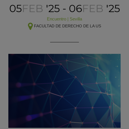
05
FEB
'25 - 06
FEB
'25
Encuentro
|
Sevilla
FACULTAD DE DERECHO DE LA US