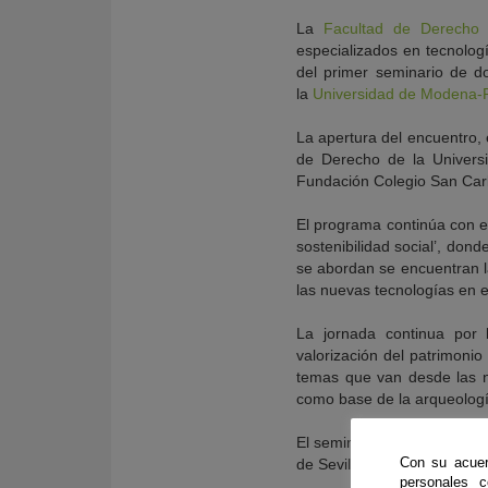
La
Facultad de Derecho 
especializados en tecnologí
del primer seminario de d
la
Universidad de Modena-R
La apertura del encuentro, 
de Derecho de la Universid
Fundación Colegio San Carl
El programa continúa con el p
sostenibilidad social’, don
se abordan se encuentran la
las nuevas tecnologías en el
La jornada continua por l
valorización del patrimonio
temas que van desde las nu
como base de la arqueología 
El seminario concluye el vi
Con su acuer
de Sevilla y la Universidad
personales 