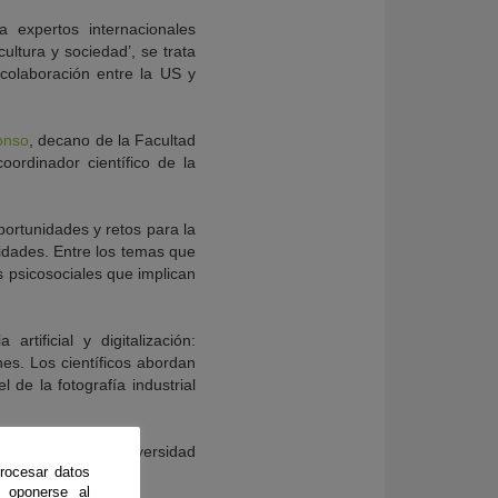
expertos internacionales
ultura y sociedad’, se trata
colaboración entre la US y
onso
, decano de la Facultad
oordinador científico de la
 oportunidades y retos para la
sidades. Entre los temas que
s psicosociales que implican
tificial y digitalización:
nes. Los científicos abordan
de la fotografía industrial
ctorado entre la Universidad
rocesar datos
 oponerse al