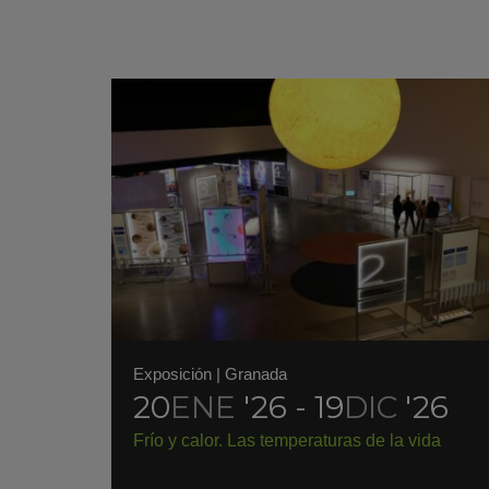
Exposición
|
Granada
20
ENE
'26 - 19
DIC
'26
Frío y calor. Las temperaturas de la vida