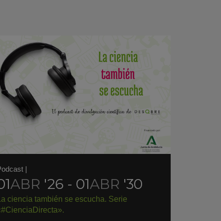
Podcast
|
01
ABR
'26 - 01
ABR
'30
La ciencia también se escucha. Serie
«#CienciaDirecta».