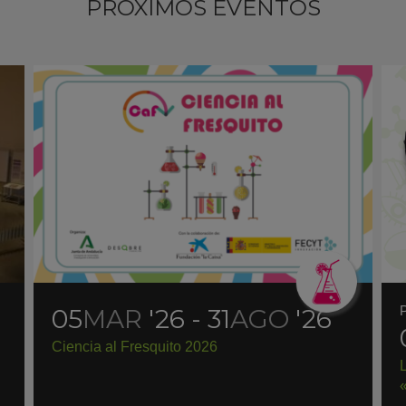
PRÓXIMOS EVENTOS
05
MAR
'26 - 31
AGO
'26
Ciencia al Fresquito 2026