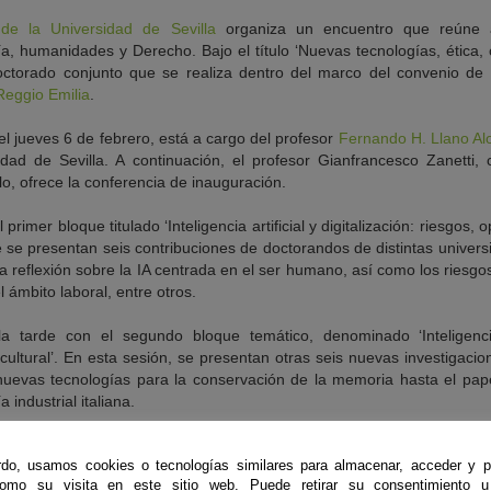
de la Universidad de Sevilla
organiza un encuentro que reúne a 
a, humanidades y Derecho. Bajo el título ‘Nuevas tecnologías, ética, c
octorado conjunto que se realiza dentro del marco del convenio de 
eggio Emilia
.
el jueves 6 de febrero, está a cargo del profesor
Fernando H. Llano Al
ad de Sevilla. A continuación, el profesor Gianfrancesco Zanetti, c
o, ofrece la conferencia de inauguración.
rimer bloque titulado ‘Inteligencia artificial y digitalización: riesgos,
de se presentan seis contribuciones de doctorandos de distintas univer
 reflexión sobre la IA centrada en el ser humano, así como los riesgo
 ámbito laboral, entre otros.
a tarde con el segundo bloque temático, denominado ‘Inteligencia ar
 cultural’. En esta sesión, se presentan otras seis nuevas investigacio
evas tecnologías para la conservación de la memoria hasta el papel 
industrial italiana.
ernes 7 de febrero con una puesta en común de las experiencias de do
do, usamos cookies o tecnologías similares para almacenar, acceder y p
 de Modena-Reggio Emilia.
como su visita en este sitio web. Puede retirar su consentimiento u