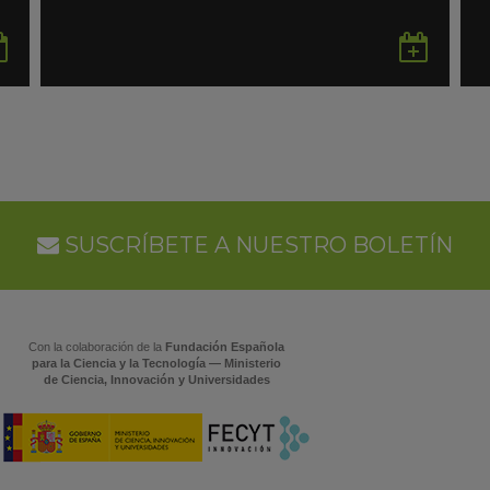
Guardar
Gua
en
en
Google
Goo
Calendar
Cal
SUSCRÍBETE A NUESTRO BOLETÍN
Con la colaboración de la
Fundación Española
para la Ciencia y la Tecnología — Ministerio
de Ciencia, Innovación y Universidades