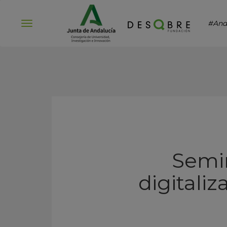
#And
Abrir
menú
Semin
digitaliz