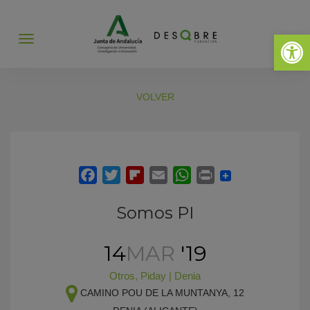
Abrir 
Abrir
menú
VOLVER
Somos PI
14
MAR
'19
Otros
,
Piday
|
Denia
CAMINO POU DE LA MUNTANYA, 12