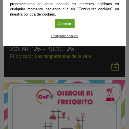
procesamiento de datos basado en intereses legítimos en
cualquier momento haciendo clic en "Configurar cookies" en
nuestra política de cookies.
Aceptar
Configurar cookies
Exposición
|
Granada
20
ENE
'26 - 19
DIC
'26
Frío y calor. Las temperaturas de la vida
Gu
en
Go
Ca