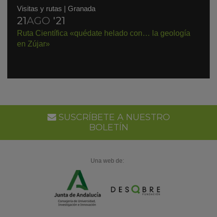
Visitas y rutas
|
Granada
21
AGO
'21
Ruta Científica «quédate helado con… la geología
en Zújar»
SUSCRÍBETE A NUESTRO
BOLETÍN
Una web de: