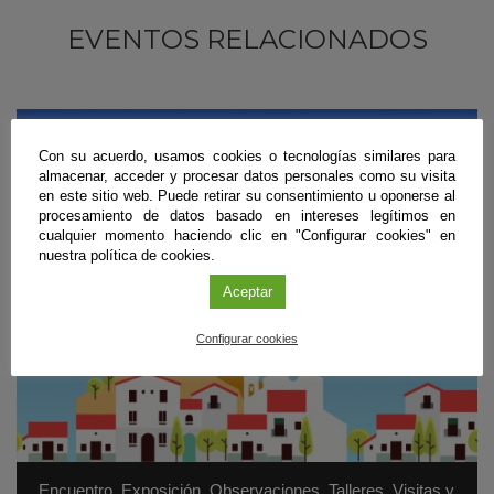
EVENTOS RELACIONADOS
Con su acuerdo, usamos cookies o tecnologías similares para
almacenar, acceder y procesar datos personales como su visita
en este sitio web. Puede retirar su consentimiento u oponerse al
procesamiento de datos basado en intereses legítimos en
cualquier momento haciendo clic en "Configurar cookies" en
nuestra política de cookies.
Aceptar
Configurar cookies
Encuentro
,
Exposición
,
Observaciones
,
Talleres
,
Visitas y