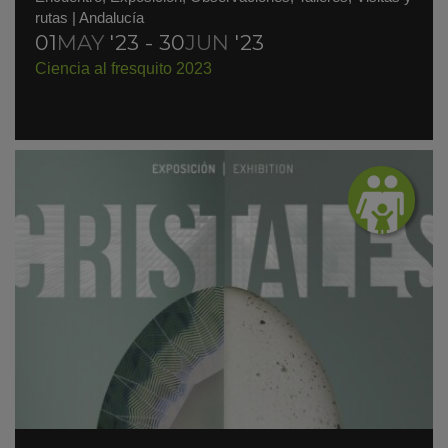
rutas
|
Andalucía
01
MAY
'23 - 30
JUN
'23
Ciencia al fresquito 2023