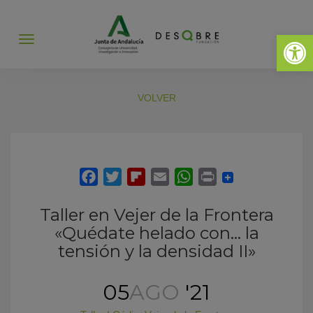
Abrir 
Abrir
menú
VOLVER
Taller en Vejer de la Frontera
«Quédate helado con… la
tensión y la densidad II»
05
AGO
'21