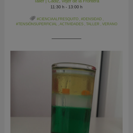
Taller
|
Cádiz
,
Vejer de la Frontera
11:30 h - 13:00 h
#CIENCIAALFRESQUITO
,
#DENSIDAD
,
#TENSIÓNSUPERFICIAL
,
ACTIVIDADES
,
TALLER
,
VERANO
KY