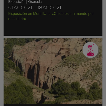
Exposición
|
Granada
01
AGO
'21 - 18
AGO
'21
Exposición en Montillana «Cristales, un mundo por
descubrir»