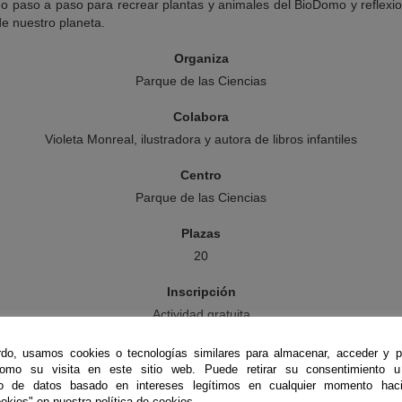
do paso a paso para recrear plantas y animales del BioDomo y reflexio
de nuestro planeta.
Organiza
Parque de las Ciencias
Colabora
Violeta Monreal, ilustradora y autora de libros infantiles
Centro
Parque de las Ciencias
Plazas
20
Inscripción
Actividad gratuita
Más información
do, usamos cookies o tecnologías similares para almacenar, acceder y p
como su visita en este sitio web. Puede retirar su consentimiento u
dad recomendada: a partir de 8 años. Los menores deberán permanec
to de datos basado en intereses legítimos en cualquier momento haci
acompañados de un adulto.
okies" en nuestra política de cookies.