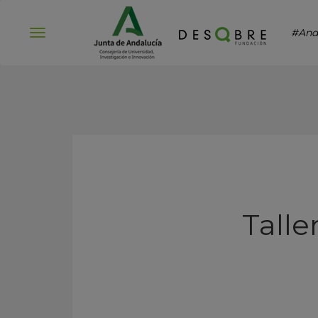
#And
Abrir
menú
Talle