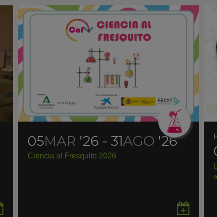
05
MAR
'26 - 31
AGO
'26
Ciencia al Fresquito 2026
Guardar
Gua