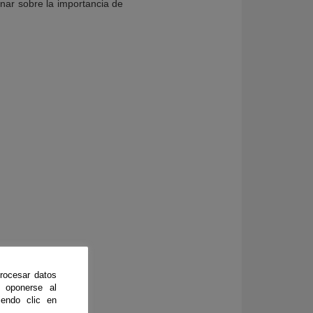
nar sobre la importancia de
rocesar datos
 oponerse al
er
endo clic en