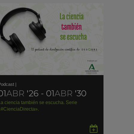
Podcast
|
01
ABR
'26 - 01
ABR
'30
La ciencia también se escucha. Serie
«#CienciaDirecta».
rdar
Guardar