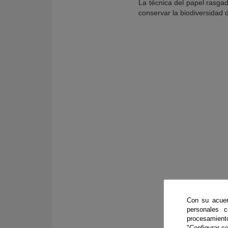
La técnica del papel rasga
conservar la biodiversidad 
Con su acuer
personales 
E
procesamien
"Configurar co