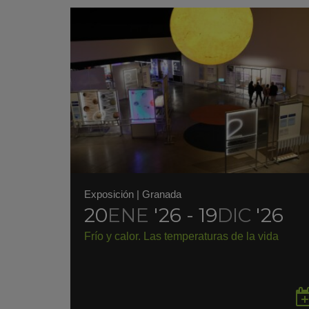
Exposición
|
Granada
20
ENE
'26 - 19
DIC
'26
Frío y calor. Las temperaturas de la vida