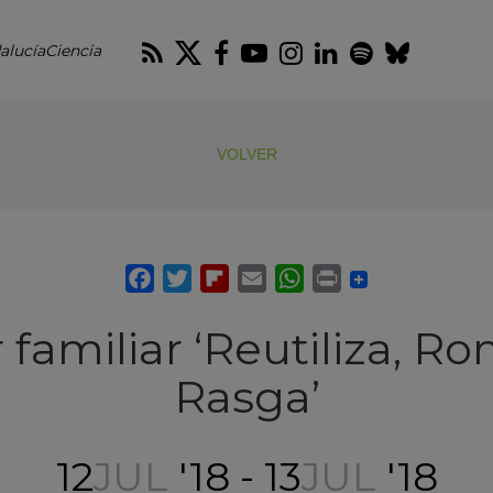
RSS
Twitter
Facebook
Youtube
Instagram
LinkedIn
Spotify
Blues
alucíaCiencia
VOLVER
r familiar ‘Reutiliza, R
Rasga’
12
JUL
'18 - 13
JUL
'18