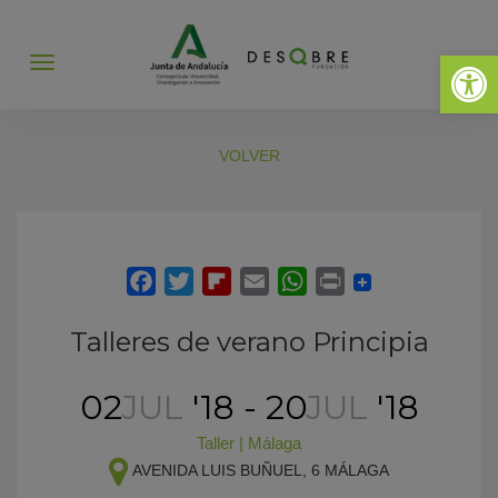
Abrir 
Abrir
menú
VOLVER
Talleres de verano Principia
02
JUL
'18 - 20
JUL
'18
Taller
|
Málaga
AVENIDA LUIS BUÑUEL, 6
MÁLAGA