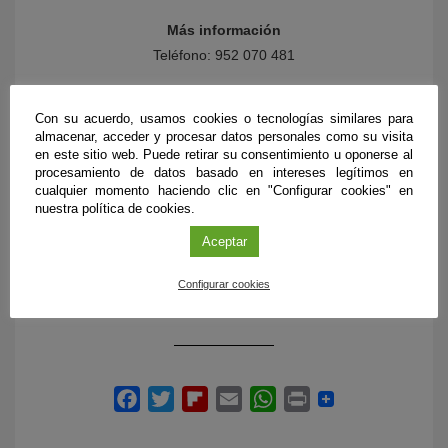
Más información
Teléfono: 952 070 481
Correo electrónico:
secretaria@principia-
malaga.com.
Con su acuerdo, usamos cookies o tecnologías similares para
almacenar, acceder y procesar datos personales como su visita
*Precio por participante y turno,
en este sitio web. Puede retirar su consentimiento u oponerse al
procesamiento de datos basado en intereses legítimos en
descuento de 10€ por cada inscripción
cualquier momento haciendo clic en "Configurar cookies" en
en el caso de
herman@s
que se apunten
nuestra política de cookies.
en el mismo turno.
Aceptar
Web Centro Ciencia Principia
Configurar cookies