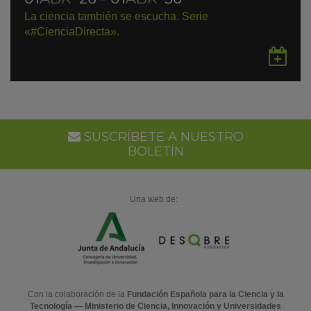
La ciencia también se escucha. Serie
«#CienciaDirecta».
Gu
en
Go
Ca
SUSCRÍBETE A NUESTRO
BOLETÍN
Una web de:
Con la colaboración de la
Fundación Española para la Ciencia y la
Tecnología — Ministerio de Ciencia, Innovación y Universidades