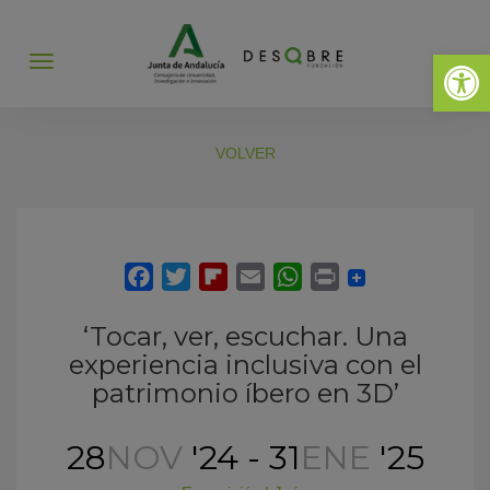
Abrir 
Abrir
menú
VOLVER
‘Tocar, ver, escuchar. Una
experiencia inclusiva con el
patrimonio íbero en 3D’
28
NOV
'24 - 31
ENE
'25