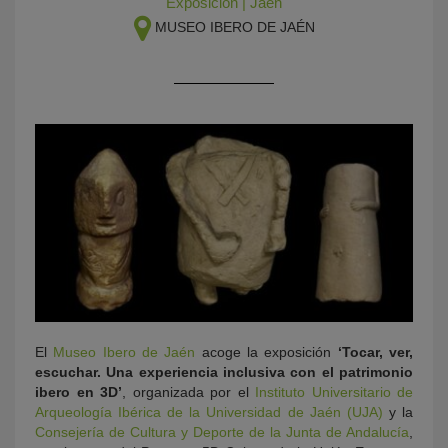
Exposición
|
Jaén
MUSEO IBERO DE JAÉN
KY
El
Museo Ibero de Jaén
acoge la exposición
‘Tocar, ver,
escuchar. Una experiencia inclusiva con el patrimonio
ibero en 3D’
, organizada por el
Instituto Universitario de
Arqueología Ibérica de la Universidad de Jaén (UJA)
y la
Consejería de Cultura y Deporte de la Junta de Andalucía
,