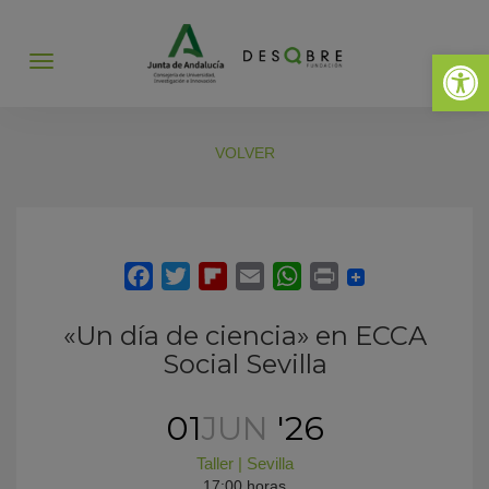
Abrir 
Abrir
menú
VOLVER
«Un día de ciencia» en ECCA
Social Sevilla
01
JUN
'26
Taller
|
Sevilla
17:00 horas