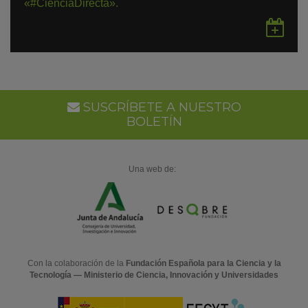
«#CienciaDirecta».
Gu
en
Go
Ca
SUSCRÍBETE A NUESTRO
BOLETÍN
Una web de:
Con la colaboración de la
Fundación Española para la Ciencia y la
Tecnología — Ministerio de Ciencia, Innovación y Universidades