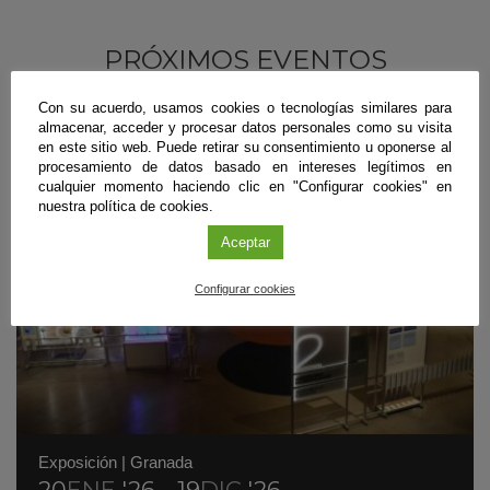
PRÓXIMOS EVENTOS
Con su acuerdo, usamos cookies o tecnologías similares para
almacenar, acceder y procesar datos personales como su visita
en este sitio web. Puede retirar su consentimiento u oponerse al
procesamiento de datos basado en intereses legítimos en
cualquier momento haciendo clic en "Configurar cookies" en
nuestra política de cookies.
Aceptar
Configurar cookies
Exposición
|
Granada
20
ENE
'26 - 19
DIC
'26