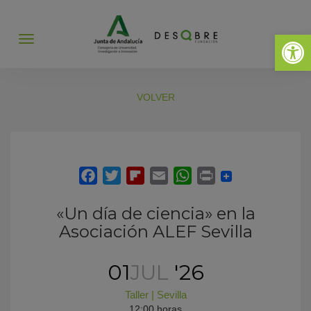
Abrir 
Abrir
menú
VOLVER
«Un día de ciencia» en la
Asociación ALEF Sevilla
01
JUL
'26
Taller
|
Sevilla
12:00 horas