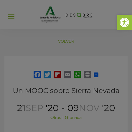
Abrir 
Abrir
menú
VOLVER
Un MOOC sobre Sierra Nevada
21
SEP
'20 - 09
NOV
'20
Otros
|
Granada