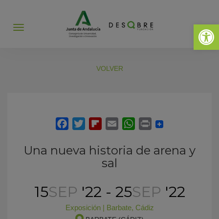
Abrir 
Abrir
menú
VOLVER
Una nueva historia de arena y
sal
15
SEP
'22 - 25
SEP
'22
Exposición
|
Barbate
,
Cádiz