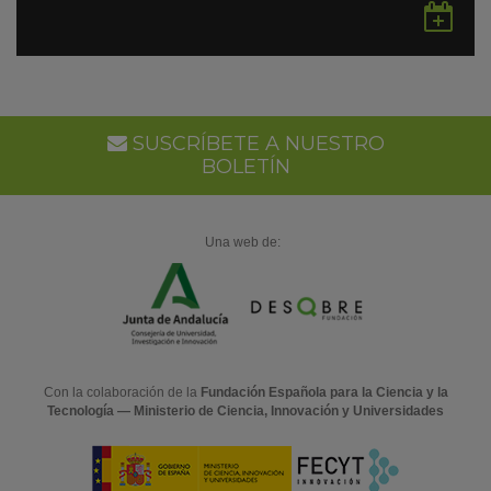
Gu
en
Go
Ca
SUSCRÍBETE A NUESTRO
BOLETÍN
Una web de:
Con la colaboración de la
Fundación Española para la Ciencia y la
Tecnología — Ministerio de Ciencia, Innovación y Universidades