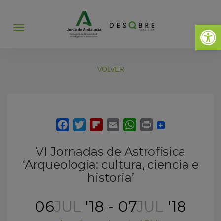
Abrir 
Abrir
menú
VOLVER
VI Jornadas de Astrofísica
‘Arqueología: cultura, ciencia e
historia’
06
JUL
'18 - 07
JUL
'18