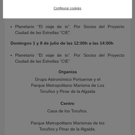
Sábados 30 de junio y 7 de julio de las 12:00h a las
Configurar cookies
14:00h
Planetario “El viaje de io”. Por Socios del Proyecto
Ciudad de las Estrellas “CIE”.
Domingos 1 y 8 de julio de las 12:00h a las 14:00h
Planetario “El viaje de io”. Por Socios del Proyecto
Ciudad de las Estrellas “CIE”.
Organiza
Grupo Astronómico Portuense y el
Parque Metropolitano Marisma de Los
Toruños y Pinar de la Algaida
Centro
Casa de los Toruños.
Parque Metropolitano Marismas de los
Toruños y Pinar de la Algaida.