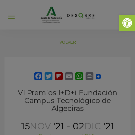
Abrir 
Abrir
menú
VOLVER
VI Premios I+D+i Fundación
Campus Tecnológico de
Algeciras
15
NOV
'21 - 02
DIC
'21