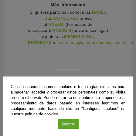
Más información
Si quieres participar, conoce las
BASES
DEL CONCURSO
,envía
el
ANEXO
I
(formulario de
inscripción)/
ANEXO II
(advertencia legal)
y junto a la
MEMORIA DEL
PROYECTO
a
secretaria@campustecnologicoalgeciras
Con su acuerdo, usamos cookies o tecnologías similares para
almacenar, acceder y procesar datos personales como su visita
en este sitio web. Puede retirar su consentimiento u oponerse al
procesamiento de datos basado en intereses legítimos en
cualquier momento haciendo clic en "Configurar cookies" en
nuestra política de cookies.
Aceptar
PRÓXIMOS EVENTOS