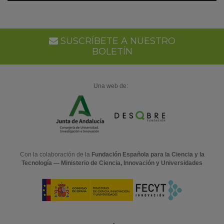
en
Go
Ca
SUSCRÍBETE A NUESTRO
BOLETÍN
Una web de:
Con la colaboración de la
Fundación Española para la Ciencia y la
Tecnología — Ministerio de Ciencia, Innovación y Universidades