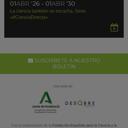
01
ABR
'26 - 01
ABR
'30
La ciencia también se escucha. Serie
«#CienciaDirecta».
Gu
en
Go
Ca
SUSCRÍBETE A NUESTRO
BOLETÍN
Una web de:
Con la colaboración de la
Fundación Española para la Ciencia y la