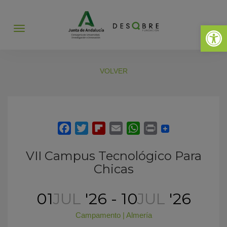
Abrir 
Abrir
menú
VOLVER
VII Campus Tecnológico Para
Chicas
01
JUL
'26 - 10
JUL
'26
Campamento
|
Almería