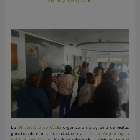
Visitas y rutas
|
Cádiz
KY
La
Universidad de Cádiz
organiza un programa de visitas
guiadas abiertas a la ciudadanía a la
Cripta Arqueológica
del Testaccio Gades
. Se desarrollarán los próximos viernes