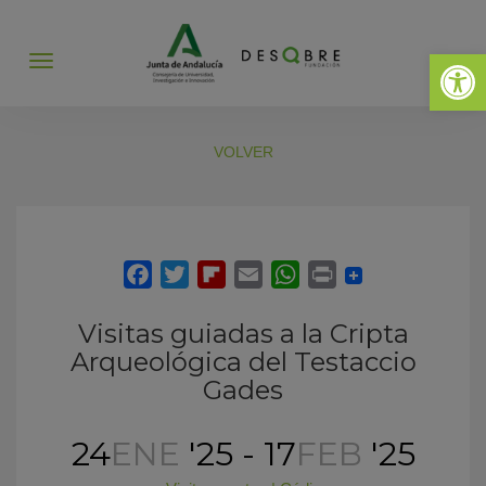
Abrir 
Abrir
menú
VOLVER
Visitas guiadas a la Cripta
Arqueológica del Testaccio
Gades
24
ENE
'25 - 17
FEB
'25