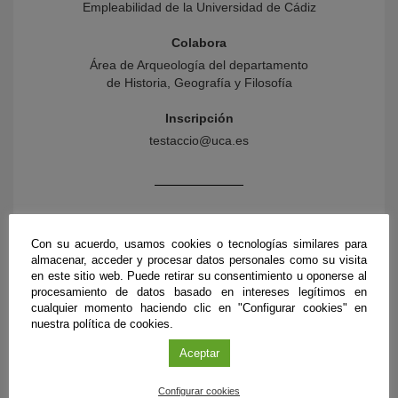
Empleabilidad de la Universidad de Cádiz
Colabora
Área de Arqueología del departamento
de Historia, Geografía y Filosofía
Inscripción
testaccio@uca.es
Con su acuerdo, usamos cookies o tecnologías similares para
almacenar, acceder y procesar datos personales como su visita
en este sitio web. Puede retirar su consentimiento u oponerse al
procesamiento de datos basado en intereses legítimos en
cualquier momento haciendo clic en "Configurar cookies" en
nuestra política de cookies.
Aceptar
PRÓXIMOS EVENTOS
Configurar cookies