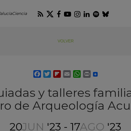
RSS
Twitter
Facebook
Youtube
Instagram
LinkedIn
Spotify
Blues
alucíaCiencia
VOLVER
uiadas y talleres famili
ro de Arqueología Acu
20
JUN
'23 - 17
AGO
'23