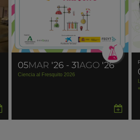
05
MAR
'26 - 31
AGO
'26
Ciencia al Fresquito 2026
Guardar
Gua
en
en
Google
Goo