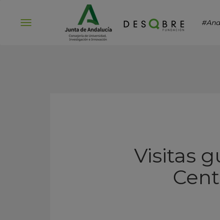
#And
Abrir
menú
Visitas g
Cent