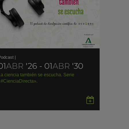
Podcast
|
01
ABR
'26 - 01
ABR
'30
La ciencia también se escucha. Serie
«#CienciaDirecta».
rdar
Guardar
en
gle
Google