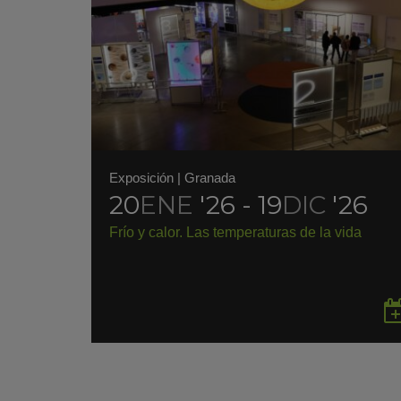
Exposición
|
Granada
20
ENE
'26 - 19
DIC
'26
Frío y calor. Las temperaturas de la vida