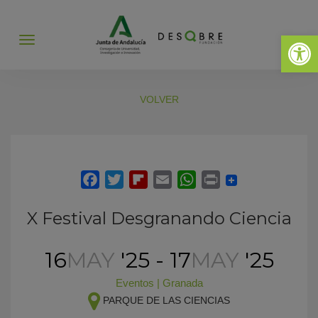
Abrir 
Abrir
menú
VOLVER
X Festival Desgranando Ciencia
16
MAY
'25 - 17
MAY
'25
Eventos
|
Granada
PARQUE DE LAS CIENCIAS