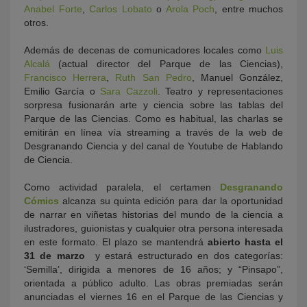
Anabel Forte
,
Carlos Lobato
o
Arola Poch
, entre muchos
otros.
Además de decenas de comunicadores locales como
Luis
Alcalá
(actual director del Parque de las Ciencias),
Francisco Herrera
,
Ruth San Pedro
, Manuel González,
Emilio García o
Sara Cazzoli
. Teatro y representaciones
sorpresa fusionarán arte y ciencia sobre las tablas del
Parque de las Ciencias. Como es habitual, las charlas se
emitirán en línea vía streaming a través de la web de
Desgranando Ciencia y del canal de Youtube de Hablando
de Ciencia.
Como actividad paralela, el certamen
Desgranando
Cómics
alcanza su quinta edición para dar la oportunidad
de narrar en viñetas historias del mundo de la ciencia a
ilustradores, guionistas y cualquier otra persona interesada
en este formato. El plazo se mantendrá
abierto hasta el
31 de marzo
y estará estructurado en dos categorías:
‘Semilla’, dirigida a menores de 16 años; y “Pinsapo”,
orientada a público adulto. Las obras premiadas serán
anunciadas el viernes 16 en el Parque de las Ciencias y