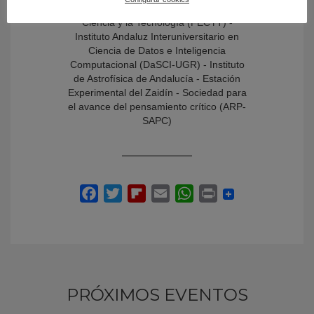
Ciencias - Fundación Española para la
Ciencia y la Tecnología (FECYT) -
Instituto Andaluz Interuniversitario en
Ciencia de Datos e Inteligencia
Computacional (DaSCI-UGR) - Instituto
de Astrofísica de Andalucía - Estación
Experimental del Zaidín - Sociedad para
el avance del pensamiento crítico (ARP-
SAPC)
PRÓXIMOS EVENTOS