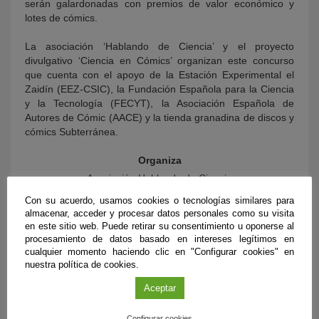
serán galardonadas con premios de valor económico y
lotes de cómics.
La asociación ‘Hablando de Ciencia’ y el proyecto
divulgativo ‘Ciencia en Cómics’ organizan este concurso
que cuenta con el apoyo de la Estación Experimental el
Zaidín (EEZ-CSIC), la Fundación Española para la Ciencia
y la Tecnología (FECYT), la Asociación Española de
Autores de Cómic (AACE) y la tienda granadina de discos y
cómics Subterránea.
Organiza
Asociación Hablando de Ciencia
Con su acuerdo, usamos cookies o tecnologías similares para
Patrocina
almacenar, acceder y procesar datos personales como su visita
Facultad de Farmacia - Departamento de
en este sitio web. Puede retirar su consentimiento u oponerse al
bioquímica y biología molecular 2 -
procesamiento de datos basado en intereses legítimos en
cualquier momento haciendo clic en "Configurar cookies" en
Oficina de Software Libre de la
nuestra política de cookies.
Universidad de Granada - Hero
Aceptar
Colabora
Universidad de Granada - Parque de las
Configurar cookies