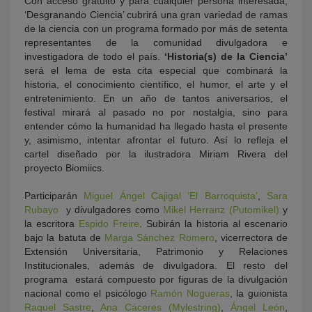
Con acceso gratuito y para cualquier persona interesada,
‘Desgranando Ciencia’ cubrirá una gran variedad de ramas
de la ciencia con un programa formado por más de setenta
representantes de la comunidad divulgadora e
investigadora de todo el país.
‘Historia(s) de la Ciencia’
será el lema de esta cita especial que combinará la
historia, el conocimiento científico, el humor, el arte y el
entretenimiento. En un año de tantos aniversarios, el
festival mirará al pasado no por nostalgia, sino para
entender cómo la humanidad ha llegado hasta el presente
y, asimismo, intentar afrontar el futuro. Así lo refleja el
cartel diseñado por la ilustradora Miriam Rivera del
proyecto Biomiics.
Participarán
Miguel Ángel Cajigal ‘El Barroquista’
,
Sara
Rubayo
y divulgadores como
Mikel Herranz (Putomikel)
y
la escritora
Espido Freire
. Subirán la historia al escenario
bajo la batuta de
Marga Sánchez Romero
, vicerrectora de
Extensión Universitaria, Patrimonio y Relaciones
Institucionales, además de divulgadora. El resto del
programa estará compuesto por figuras de la divulgación
nacional como el psicólogo
Ramón Nogueras
, la guionista
Raquel Sastre
,
Ana Cáceres (Mylestring)
,
Ángel León
,