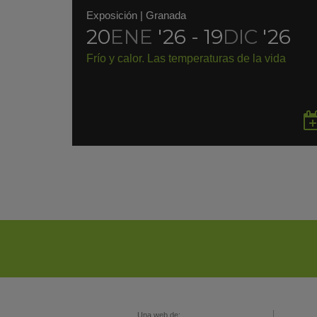
Exposición
|
Granada
20
ENE
'26 - 19
DIC
'26
Frío y calor. Las temperaturas de la vida
Una web de: