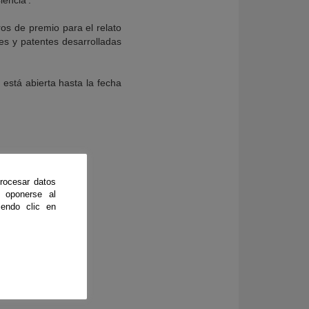
iencia’.
os de premio para el relato
nes y patentes desarrolladas
 está abierta hasta la fecha
rocesar datos
 oponerse al
endo clic en