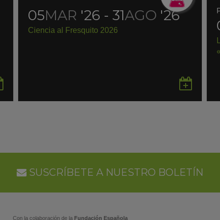
05
MAR
'26 - 31
AGO
'26
Ciencia al Fresquito 2026
Guardar
Gua
en
en
Google
Goo
Calendar
Cal
SUSCRÍBETE A NUESTRO BOLETÍN
Con la colaboración de la
Fundación Española