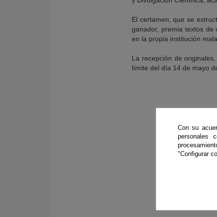
y Divulgación Científica, a
El certamen, que se estruc
ganador, premia textos de c
en la propia institución ma
La recepción de originales,
límite del día 14 de mayo d
Con su acuer
personales 
procesamien
"Configurar co