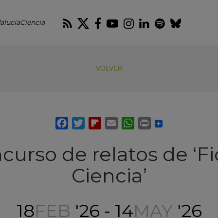
RSS
Twitter
Facebook
Youtube
Instagram
LinkedIn
Spotify
Blues
alucíaCiencia
VOLVER
ncurso de relatos de ‘Fi
Ciencia’
18
FEB
'26 - 14
MAY
'26