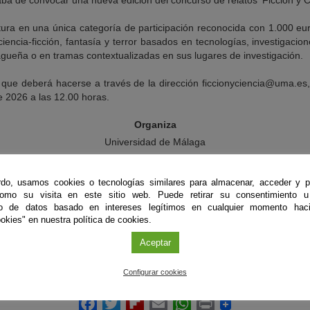
caba de convocar una nueva edición del concurso de relatos ‘Ficción y C
tura en una única categoría de participación reconocida con 1.000 eur
iencia-ficción, fantasía y terror basados en tecnologías, investigacio
lagueña o en tramas contextualizadas en sus lugares de investigación.
 que deberá hacerse a través de la dirección ficcionyciencia@uma.es,
e 2026 a las 12.00 horas.
Organiza
Universidad de Málaga
Inscripción
do, usamos cookies o tecnologías similares para almacenar, acceder y p
Hasta el 14 de mayo de 2026
como su visita en este sitio web. Puede retirar su consentimiento u
to de datos basado en intereses legítimos en cualquier momento haci
Más información
okies" en nuestra política de cookies.
Consulta las bases
Aceptar
Configurar cookies