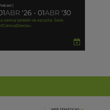
Podcast
|
01
ABR
'26 - 01
ABR
'30
La ciencia también se escucha. Serie
«#CienciaDirecta».
rdar
Guardar
en
gle
Google
endar
Calendar
WEB TEMÁTICAS