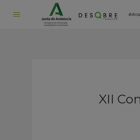
#And
Abrir
menú
XII Co