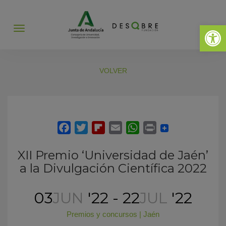
Abrir 
Abrir
menú
VOLVER
XII Premio ‘Universidad de Jaén’
a la Divulgación Científica 2022
03
JUN
'22 - 22
JUL
'22
Premios y concursos
|
Jaén