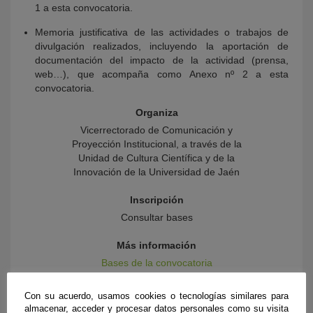
1 a esta convocatoria.
Memoria justificativa de las actividades o trabajos de
divulgación realizados, incluyendo la aportación de
documentación del impacto de la actividad (prensa,
web…), que acompaña como Anexo nº 2 a esta
convocatoria.
Organiza
Vicerrectorado de Comunicación y
Proyección Institucional, a través de la
Unidad de Cultura Científica y de la
Innovación de la Universidad de Jaén
Inscripción
Consultar bases
Más información
Bases de la convocatoria
Anexos 1 y 2
Con su acuerdo, usamos cookies o tecnologías similares para
almacenar, acceder y procesar datos personales como su visita