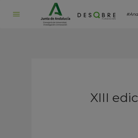
#And
Abrir
menú
XIII ed