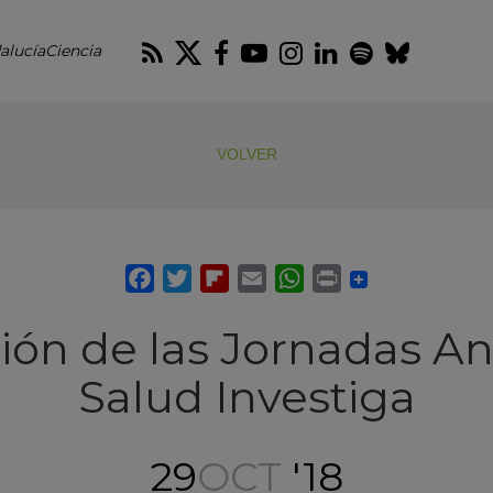
RSS
Twitter
Facebook
Youtube
Instagram
LinkedIn
Spotify
Blues
alucíaCiencia
VOLVER
ición de las Jornadas A
Salud Investiga
29
OCT
'18