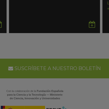
Guardar
Gua
en
en
Google
Goo
Calendar
Cal
SUSCRÍBETE A NUESTRO BOLETÍN
Con la colaboración de la
Fundación Española
para la Ciencia y la Tecnología — Ministerio
de Ciencia, Innovación y Universidades