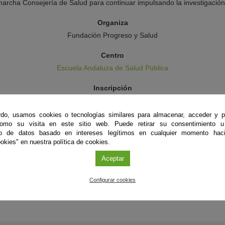
archa Consejería de Salud para continuar impulsando la investigación
Organiza
Fundación Progreso y Salud
Centro
Escuela Andaluza de Salud Pública
Inscripción
http://www.jornadasaludinvestiga.es/#inscripcion
do, usamos cookies o tecnologías similares para almacenar, acceder y p
Más información
como su visita en este sitio web. Puede retirar su consentimiento u
to de datos basado en intereses legítimos en cualquier momento haci
Web de las Jornadas Andaluzas Salud Investiga
okies" en nuestra política de cookies.
Aceptar
Configurar cookies