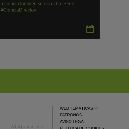
La ciencia también se escucha. Serie
«#CienciaDirecta».
rdar
Guardar
en
gle
Google
endar
Calendar
WEB TEMÁTICAS
PATRONOS
AVISO LEGAL
POLÍTICA DE COOKIES