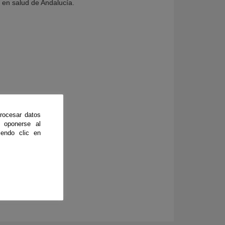
 en salud de Andalucía.
rocesar datos
 oponerse al
endo clic en