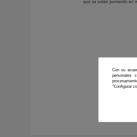
que se están poniendo en m
Con su acuer
personales 
procesamien
"Configurar co