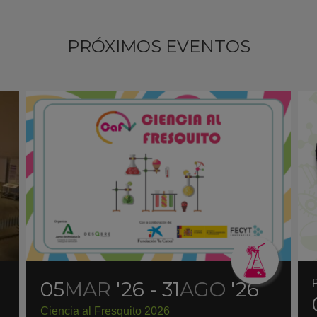
PRÓXIMOS EVENTOS
05
MAR
'26 - 31
AGO
'26
Ciencia al Fresquito 2026