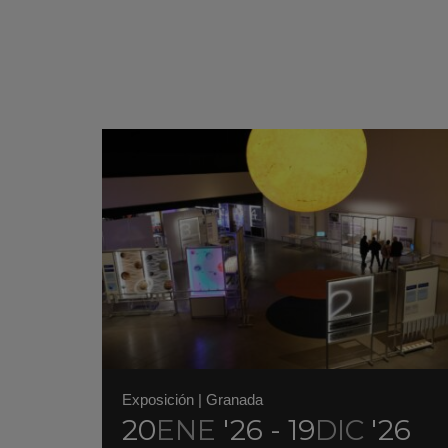
Exposición
|
Granada
20
ENE
'26 - 19
DIC
'26