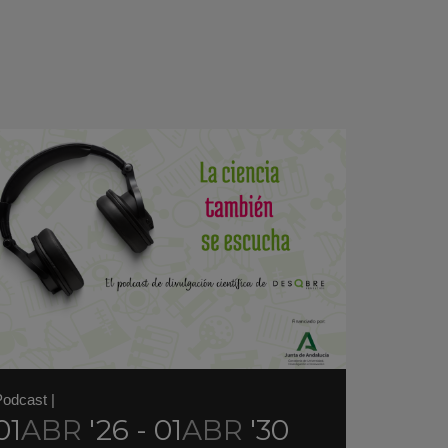
Podcast
|
01
ABR
'26 - 01
ABR
'30