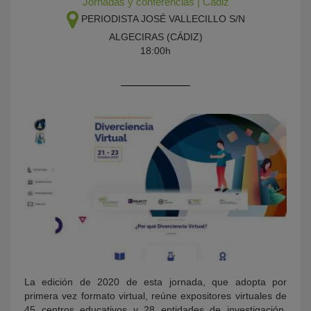
Jornadas y conferencias
|
Cádiz
PERIODISTA JOSÉ VALLECILLO S/N
ALGECIRAS (CÁDIZ)
18:00h
KY
La edición de 2020 de esta jornada, que adopta por
primera vez formato virtual, reúne expositores virtuales de
45 centros educativos y 28 entidades de investigación,