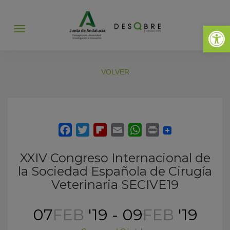
Abrir 
Abrir
menú
VOLVER
XXIV Congreso Internacional de
la Sociedad Española de Cirugía
Veterinaria SECIVE19
07
FEB
'19 - 09
FEB
'19