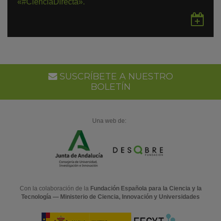
«#CienciaDirecta».
Gu
en
Go
Ca
SUSCRÍBETE A NUESTRO
BOLETÍN
Una web de:
Con la colaboración de la
Fundación Española para la Ciencia y la
Tecnología — Ministerio de Ciencia, Innovación y Universidades