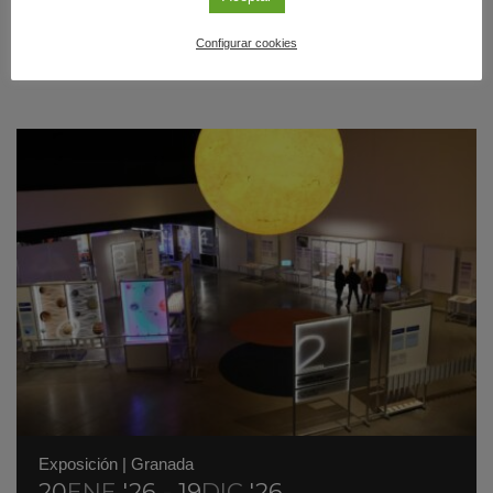
Configurar cookies
PRÓXIMOS EVENTOS
Exposición
|
Granada
20
ENE
'26 - 19
DIC
'26