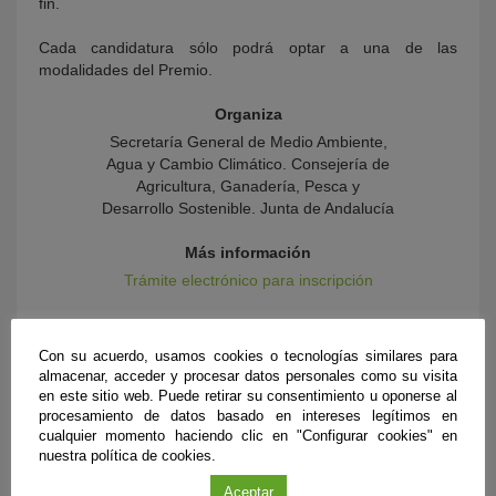
fin.
Cada candidatura sólo podrá optar a una de las
modalidades del Premio.
Organiza
Secretaría General de Medio Ambiente,
Agua y Cambio Climático. Consejería de
Agricultura, Ganadería, Pesca y
Desarrollo Sostenible. Junta de Andalucía
Más información
Trámite electrónico para inscripción
Con su acuerdo, usamos cookies o tecnologías similares para
almacenar, acceder y procesar datos personales como su visita
en este sitio web. Puede retirar su consentimiento u oponerse al
procesamiento de datos basado en intereses legítimos en
cualquier momento haciendo clic en "Configurar cookies" en
nuestra política de cookies.
Aceptar