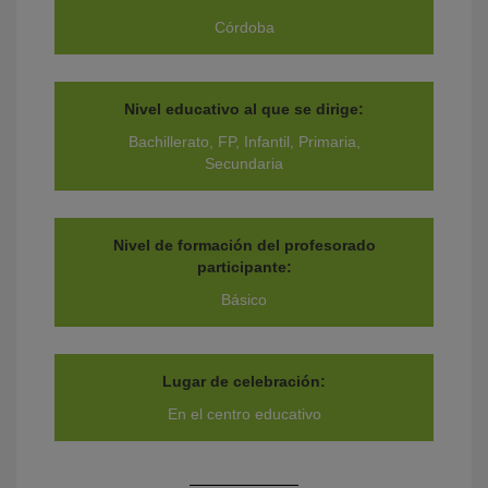
Córdoba
Nivel educativo al que se dirige:
Bachillerato, FP, Infantil, Primaria,
Secundaria
Nivel de formación del profesorado
participante:
Básico
Lugar de celebración:
En el centro educativo