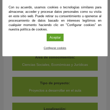
Con su acuerdo, usamos cookies o tecnologías similares para
almacenar, acceder y procesar datos personales como su visita
en este sitio web. Puede retirar su consentimiento u oponerse al
procesamiento de datos basado en intereses legítimos en
Presupuesto y financiación:
cualquier momento haciendo clic en "Configurar cookies" en
Gratuita.
nuestra política de cookies.
Aceptar
Configurar cookies
Área de conocimientos:
Ciencias Sociales, Económicas y Jurídicas
Tipo de proyecto:
Proyectos a desarrollar en el aula
Localización: