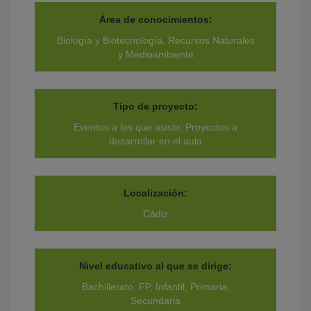
Área de conocimientos:
Biología y Biotecnología, Recursos Naturales
y Medioambiente
Tipo de proyecto:
Eventos a los que asistir, Proyectos a
desarrollar en el aula
Localización:
Cádiz
Nivel educativo al que se dirige:
Bachillerato, FP, Infantil, Primaria,
Secundaria