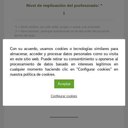
Nivel de implicación del profesorado: *
1
*1 = Nivel mínimo; tan sólo debe acoger o asistir a la actividad.
5 = Nivel máximo; participa activamente en la ejecución del proyecto
dentro del aula.
Con su acuerdo, usamos cookies o tecnologías similares para
almacenar, acceder y procesar datos personales como su visita
en este sitio web. Puede retirar su consentimiento u oponerse al
Presupuesto y financiación:
procesamiento de datos basado en intereses legítimos en
cualquier momento haciendo clic en "Configurar cookies" en
Financiado por la
nuestra política de cookies.
Delegación del CSIC en Andalucía y Extremadura
Aceptar
y el
Instituto de Ciencias Marinas de Andalucía
Configurar cookies
(ICMAN-CSIC).