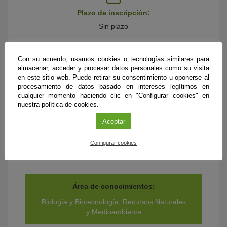
Plazo de inscripción:
Sin plazo
Con su acuerdo, usamos cookies o tecnologías similares para
almacenar, acceder y procesar datos personales como su visita
Nivel de implicación del profesorado: *
en este sitio web. Puede retirar su consentimiento u oponerse al
procesamiento de datos basado en intereses legítimos en
2
cualquier momento haciendo clic en "Configurar cookies" en
nuestra política de cookies.
*1 = Nivel mínimo; tan sólo debe acoger o asistir a la actividad.
Aceptar
5 = Nivel máximo; participa activamente en la ejecución del proyecto
dentro del aula.
Configurar cookies
Área de conocimientos:
Biología y Biotecnología, Recursos Naturales
y Medioambiente