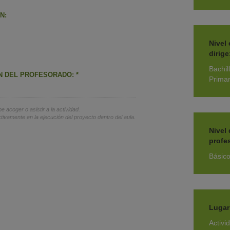
N:
Nivel
dirige
Bachill
N DEL PROFESORADO: *
Primar
e acoger o asistir a la actividad.
tivamente en la ejecución del proyecto dentro del aula.
Nivel
profe
Básic
Lugar
Activi