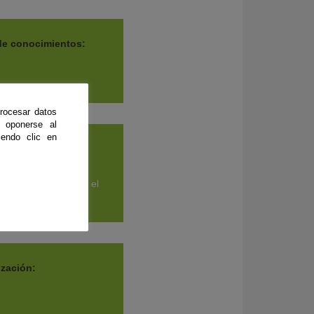
de conocimientos:
rocesar datos
 oponerse al
endo clic en
de proyecto:
s a los que asistir,
tos a desarrollar en el
ización:
a