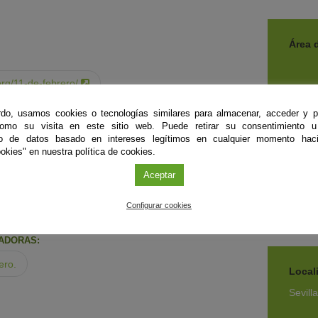
Área 
org/11-de-febrero/
do, usamos cookies o tecnologías similares para almacenar, acceder y p
como su visita en este sitio web. Puede retirar su consentimiento u
to de datos basado en intereses legítimos en cualquier momento haci
Tipo 
okies" en nuestra política de cookies.
RA:
Evento
Aceptar
Proyec
aula
Configurar cookies
ADORAS:
ero.
Local
Sevill