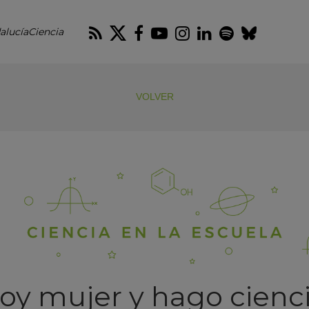
RSS
Twitter
Facebook
Youtube
Instagram
LinkedIn
Spotify
Blues
alucíaCiencia
VOLVER
Soy mujer y hago cienci