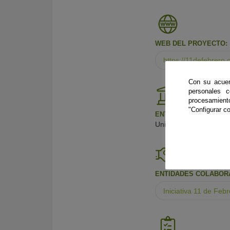
WEB DEL PROYECTO:
https://11defebrero.
Con su acuer
personales 
procesamien
"Configurar co
ENTIDAD ORGANIZADO
Universidad de Sevilla
ENTIDADES COLABOR
Iniciativa 11 de Febr