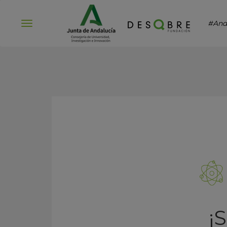
#And
Abrir
menú
¡