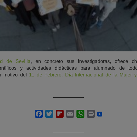
ad de Sevilla
, en concreto sus investigadoras, ofrece char
ntíficos y actividades didácticas para alumnado de tod
n motivo del
11 de Febrero, Día Internacional de la Mujer y