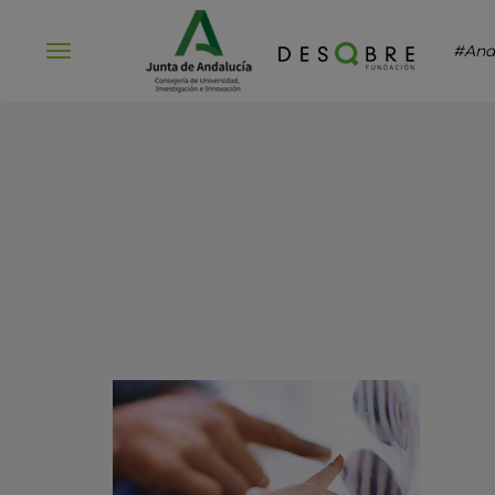
#And
Abrir
menú