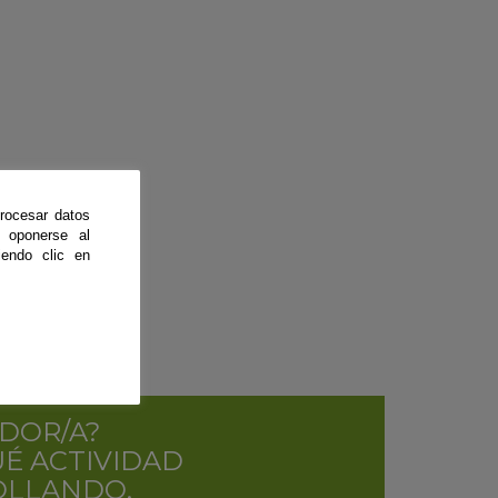
rocesar datos
 oponerse al
endo clic en
DOR/A?
É ACTIVIDAD
OLLANDO.