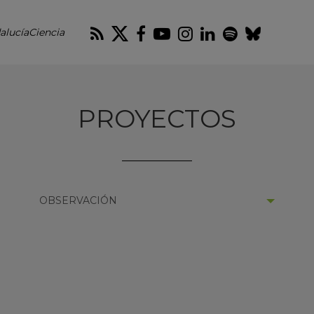
RSS
Twitter
Facebook
Youtube
Instagram
LinkedIn
Spotify
Blues
alucíaCiencia
PROYECTOS
SELECCIONAR
OBSERVACIÓN
CATEGORÍA: