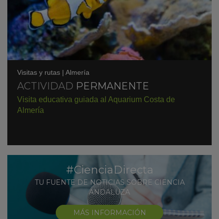
Visitas y rutas
|
Almería
ACTIVIDAD
PERMANENTE
Visita educativa guiada al Aquarium Costa de
KY
Almería
#CienciaDirecta
TU FUENTE DE NOTICIAS SOBRE CIENCIA
ANDALUZA
MÁS INFORMACIÓN