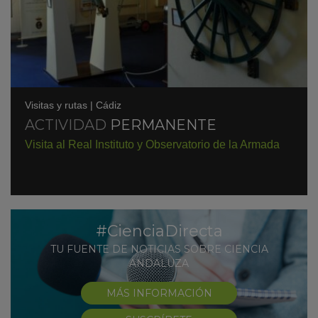
Visitas y rutas
|
Cádiz
ACTIVIDAD
PERMANENTE
Visita al Real Instituto y Observatorio de la Armada
KY
#CienciaDirecta
TU FUENTE DE NOTICIAS SOBRE CIENCIA
ANDALUZA
MÁS INFORMACIÓN