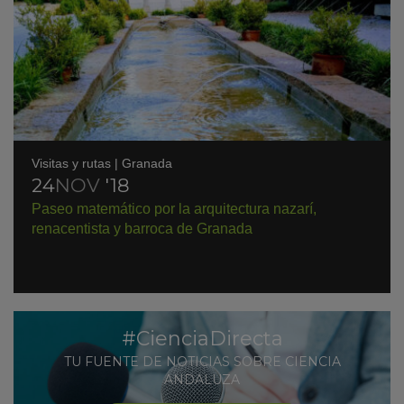
Visitas y rutas
|
Granada
24
NOV
'18
KY
Paseo matemático por la arquitectura nazarí,
renacentista y barroca de Granada
#CienciaDirecta
TU FUENTE DE NOTICIAS SOBRE CIENCIA
ANDALUZA