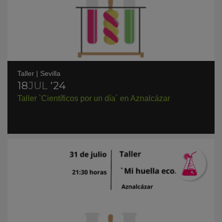
Taller
|
Sevilla
18
JUL
'24
Taller `Científicos por un día´ en Aznalcázar
KY