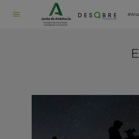
#And
Abrir
menú
E