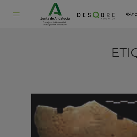
#And
Abrir
menú
ETI