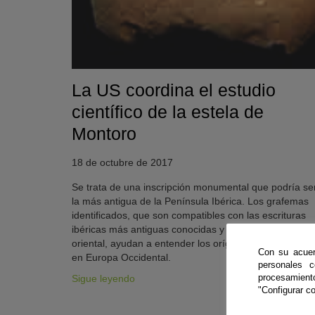
La US coordina el estudio
científico de la estela de
Montoro
18 de octubre de 2017
Se trata de una inscripción monumental que podría se
la más antigua de la Península Ibérica. Los grafemas
KY
identificados, que son compatibles con las escrituras
ibéricas más antiguas conocidas y con otras de origen
oriental, ayudan a entender los orígenes de la escritur
Con su acuer
en Europa Occidental.
personales 
procesamien
Sigue leyendo
"Configurar co