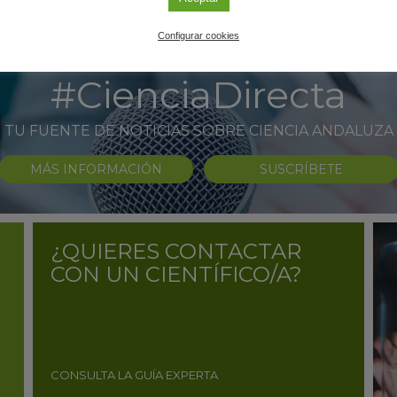
Configurar cookies
#CienciaDirecta
TU FUENTE DE NOTICIAS SOBRE CIENCIA ANDALUZA
MÁS INFORMACIÓN
SUSCRÍBETE
¿QUIERES CONTACTAR
CON UN CIENTÍFICO/A?
CONSULTA LA GUÍA EXPERTA