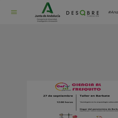
#And
Abrir
menú