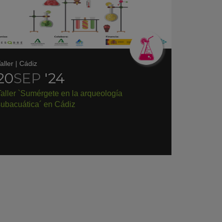
aller
|
Cádiz
20
SEP
'24
aller `Sumérgete en la arqueología
subacuática´ en Cádiz