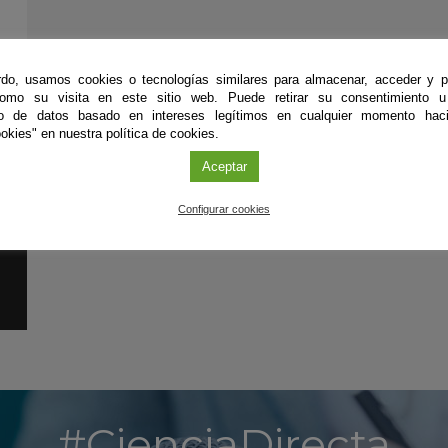
do, usamos cookies o tecnologías similares para almacenar, acceder y p
como su visita en este sitio web. Puede retirar su consentimiento u
to de datos basado en intereses legítimos en cualquier momento haci
okies" en nuestra política de cookies.
Aceptar
Configurar cookies
#CienciaDirecta