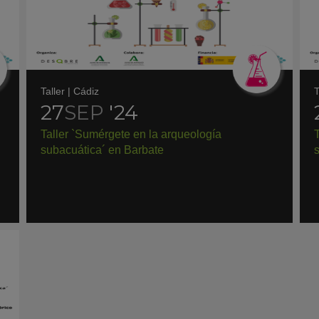
Taller
|
Cádiz
T
27
SEP
'24
Taller `Sumérgete en la arqueología
T
subacuática´ en Barbate