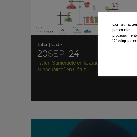
Con su acuer
personales 
procesamien
"Configurar co
Taller
|
Cádiz
20
SEP
'24
Taller `Sumérgete en la arqueología
subacuática´ en Cádiz