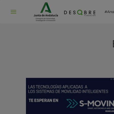
#And
Abrir
menú