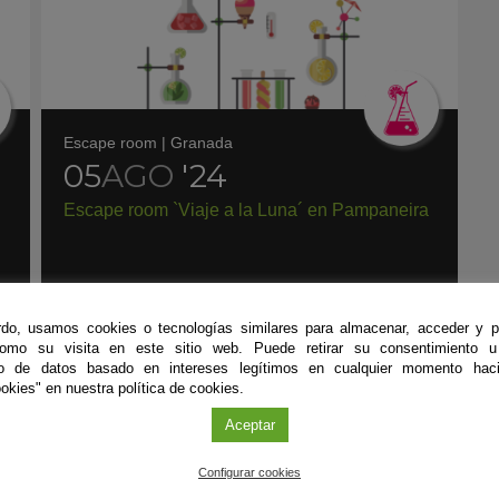
Escape room
|
Granada
05
AGO
'24
Escape room `Viaje a la Luna´ en Pampaneira
do, usamos cookies o tecnologías similares para almacenar, acceder y p
como su visita en este sitio web. Puede retirar su consentimiento u
to de datos basado en intereses legítimos en cualquier momento haci
okies" en nuestra política de cookies.
Aceptar
#CienciaDirecta
Configurar cookies