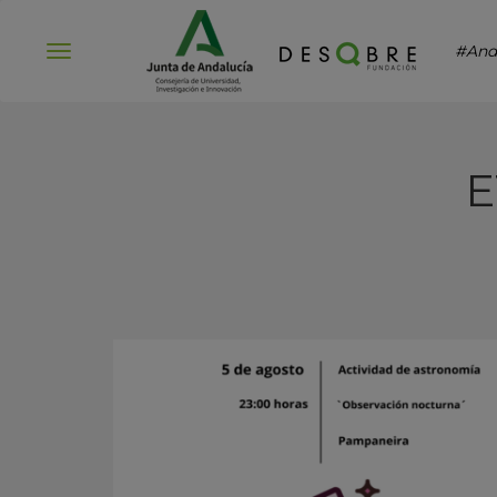
#And
Abrir
menú
E